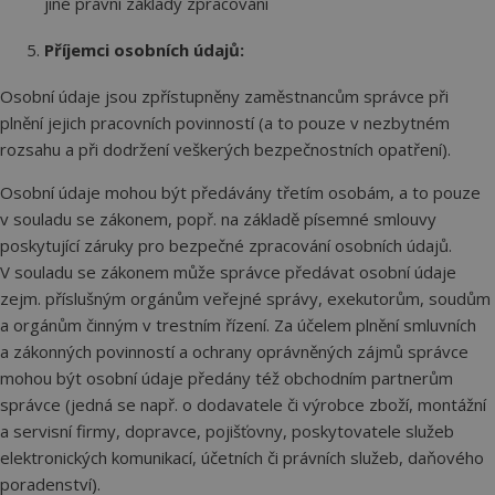
jiné právní základy zpracování
Příjemci osobních údajů:
Osobní údaje jsou zpřístupněny zaměstnancům správce při
plnění jejich pracovních povinností (a to pouze v nezbytném
rozsahu a při dodržení veškerých bezpečnostních opatření).
Osobní údaje mohou být předávány třetím osobám, a to pouze
v souladu se zákonem, popř. na základě písemné smlouvy
poskytující záruky pro bezpečné zpracování osobních údajů.
V souladu se zákonem může správce předávat osobní údaje
zejm. příslušným orgánům veřejné správy, exekutorům, soudům
a orgánům činným v trestním řízení. Za účelem plnění smluvních
a zákonných povinností a ochrany oprávněných zájmů správce
mohou být osobní údaje předány též obchodním partnerům
správce (jedná se např. o dodavatele či výrobce zboží, montážní
a servisní firmy, dopravce, pojišťovny, poskytovatele služeb
elektronických komunikací, účetních či právních služeb, daňového
poradenství).