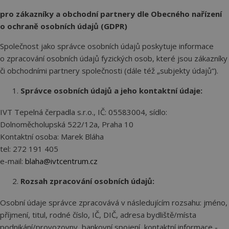
pro zákazníky a obchodní partnery dle Obecného nařízení
o ochraně osobních údajů (GDPR)
Společnost jako správce osobních údajů poskytuje informace
o zpracování osobních údajů fyzických osob, které jsou zákazníky
či obchodními partnery společnosti (dále též „subjekty údajů“).
Správce osobních údajů a jeho kontaktní údaje:
IVT Tepelná čerpadla s.r.o., IČ: 05583004, sídlo:
Dolnoměcholupská 522/12a, Praha 10
Kontaktní osoba: Marek Bláha
tel: 272 191 405
e-mail:
blaha@ivtcentrum.cz
Rozsah zpracování osobních údajů:
Osobní údaje správce zpracovává v následujícím rozsahu: jméno,
příjmení, titul, rodné číslo, IČ, DIČ, adresa bydliště/místa
podnikání/provozovny, bankovní spojení, kontaktní informace -