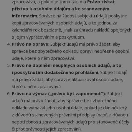
zpracovává, a pokud je tomu tak, má
Právo získat
zaří
mají
přístup k osobním údajům a ke stanoveným
web
strá
informacím
. Správce na žádost subjektu údajů poskytne
sled
kopii zpracovávaných osobních údajů, a to jednou za
použ
zlepš
kalendářní rok bezplatně, jinak za úhradu nákladů spojených
uživ
zkuš
s jejím vypracováním a poskytnutím.
Právo na opravu
: Subjekt údajů má právo žádat, aby
__cf_bm
29 minut
Tent
Cloudflare Inc.
56 sekund
cook
.vimeo.com
správce bez zbytečného odkladu opravil nepřesné osobní
použ
rozl
údaje, které o něm zpracovává.
lidm
To j
Právo na doplnění neúplných osobních údajů, a to
přín
i poskytnutím dodatečného prohlášení
. Subjekt údajů
bylo
podá
má právo žádat, aby správce aktualizoval osobní údaje,
zprá
použ
které o něm zpracovává.
web
Právo na výmaz („právo být zapomenut“):
Subjekt
strá
údajů má právo žádat, aby správce bez zbytečného
__cf_bm
29 minut
Tent
Cloudflare Inc.
56 sekund
cook
.linkedin.com
odkladu vymazal jeho osobní údaje, pokud je dán některý
použ
rozl
z důvodů stanovených právními předpisy (např. z důvodu
lidm
nepotřebnosti zpracovávaných údajů pro stanovené účely
To j
přín
či protiprávnosti jejich zpracování).
bylo