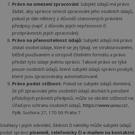
podá
Právo na omezení zpracování
: Subjekt údajů má právo
zprá
žádat, aby správce omezil zpracování jeho osobních údajů,
použ
web
pokud je dán některý z důvodů stanovených právními
strá
předpisy (např. z důvodu jejich nepřesnosti či
id
www.cerpadla-
1 rok
Tent
protiprávnosti jejich zpracování).
ivt.cz
cook
použ
Právo na přenositelnost údajů:
Subjekt údajů má právo
sprá
rela
získat osobní údaje, které se jej týkají, ve strukturovaném,
_GRECAPTCHA
5 měsíců 4
Goo
běžně používaném a strojově čitelném formátu a právo
Google LLC
týdny
reC
www.google.com
předat tyto údaje jinému správci. Takové právo se týká
nasta
spuš
pouze osobních údajů, které subjekt údajů správci poskytl,
potř
soub
které jsou zpracovávány automatizovaně.
(_GR
Právo podat stížnost:
Pokud se subjekt údajů domnívá,
za ú
prov
že při zpracování jeho osobních údajů dochází k porušení
analý
příslušných právních předpisů, může se obrátit stížností na:
INGRESSCOOKIE
Zavřením
Zare
NGINX Inc.
Úřad pro ochranu osobních údajů,
https://www.uoou.cz/
,
prohlížeče
kter
bh.contextweb.com
serv
Pplk. Sochora 27, 170 00 Praha 7
klast
návš
Použ
Souhlasy i jejich odvolání, žádosti či námitky může subjekt údajů
kont
vyro
podat správci
písemně, telefonicky či e-mailem na kontaktní
zatíž