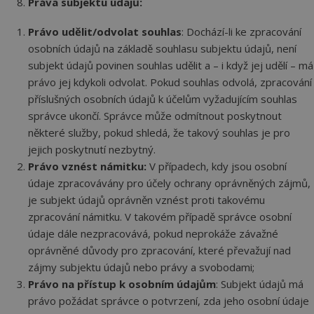
Práva subjektu údajů:
Nezařazené soubory
Právo udělit/odvolat souhlas
: Dochází-li ke zpracování
Nezbytně nutné soubory cookie umožňují
základní funkce webových stránek, jako je
osobních údajů na základě souhlasu subjektu údajů, není
přihlášení uživatele a správa účtu. Webové stránky
subjekt údajů povinen souhlas udělit a – i když jej udělí – má
nelze bez nezbytně nutných souborů cookie
správně používat.
právo jej kdykoli odvolat. Pokud souhlas odvolá, zpracování
příslušných osobních údajů k účelům vyžadujícím souhlas
Název
Provider
/
Doména
Vyprší
Popi
správce ukončí. Správce může odmítnout poskytnout
CookieScriptConsent
4 týdny 2
Tent
CookieScript
některé služby, pokud shledá, že takový souhlas je pro
dny
cook
www.cerpadla-
služ
ivt.cz
jejich poskytnutí nezbytný.
Scri
zapa
Právo vznést námitku:
V případech, kdy jsou osobní
před
souh
údaje zpracovávány pro účely ochrany oprávněných zájmů,
soub
je subjekt údajů oprávněn vznést proti takovému
návš
nutn
zpracování námitku. V takovém případě správce osobní
bann
Cook
údaje dále nezpracovává, pokud neprokáže závažné
Scri
oprávněné důvody pro zpracování, které převažují nad
fung
sprá
zájmy subjektu údajů nebo právy a svobodami;
udid
.cerpadla-ivt.cz
4 týdny 2
Tent
Právo na přístup k osobním údajům
: Subjekt údajů má
dny
se p
jedi
právo požádat správce o potvrzení, zda jeho osobní údaje
ident