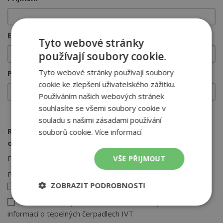
E-mail
Tyto webové stránky
používají soubory cookie.
Tyto webové stránky používají soubory
PSČ
cookie ke zlepšení uživatelského zážitku.
Používáním našich webových stránek
souhlasíte se všemi soubory cookie v
souladu s našimi zásadami používání
Rádi bychom vás poprosili o zodpovězení těchto dvou
souborů cookie.
Více informací
otázek.
Plánujete výstavbu nového rodinného domu?
ANO
VŠE PŘIJMOUT
Plánujete výměnu kotle ve vašem rodinném domě?
ZOBRAZIT PODROBNOSTI
ANO
Souhlasím se zpracováním osobních údajů a zasláním
Nezbytně
Výkonové
Soubory
informací o tepelných čerpadlech IVT
nutné
soubory
cílení