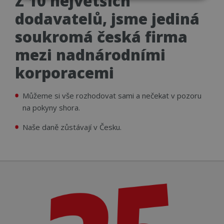
Z 10 největších
Nezbytně
Výkonové
Soubory
nutné
soubory
cílení
dodavatelů, jsme jediná
soubory
soukromá česká firma
mezi nadnárodními
Funkční soubory
Nezařazené
soubory
korporacemi
Můžeme si vše rozhodovat sami a nečekat v pozoru
na pokyny shora.
Naše daně zůstávají v Česku.
Nezbytně nutné soubory
Výkonové soubory
Soubory cílení
Funkční soubory
Nezařazené soubory
Nezbytně nutné soubory cookie umožňují
základní funkce webových stránek, jako je
přihlášení uživatele a správa účtu. Webové stránky
nelze bez nezbytně nutných souborů cookie
správně používat.