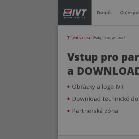
Domů
O čerpa
Titulní strana
: Vstup a download
Vstup pro pa
a DOWNLOA
Obrázky a loga IVT
Download technické d
Partnerská zóna