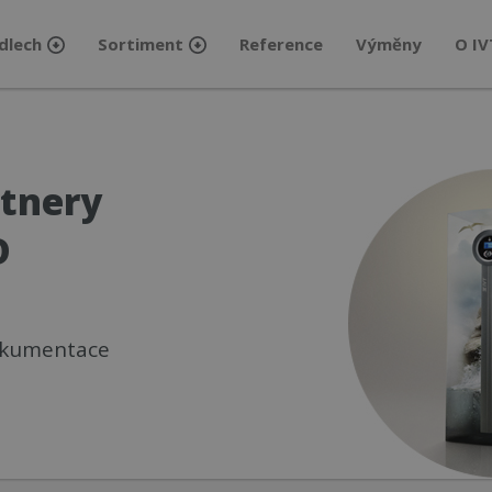
dlech
Sortiment
Reference
Výměny
O IV
rtnery
D
okumentace