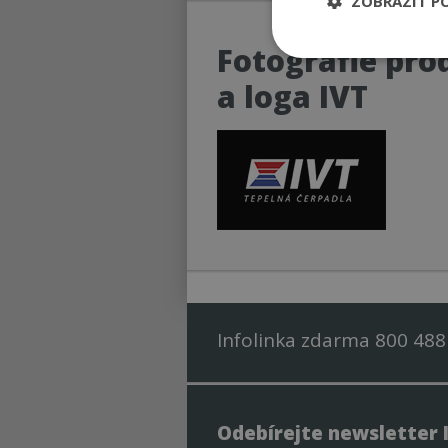
ZOBRAZIT P
Fotografie pro
Nezbytně nutn
soubory
a loga IVT
Nezbytně nutné
Nezbytně nutné soubo
Webové stránky nelz
Název
CookieScriptConse
Infolinka zdarma 800 488
udid
Odebírejte newsletter 