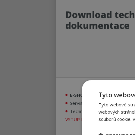
Download tech
dokumentace
Tyto webové
E-SHOP pro obchodní partne
Servis ON-LINE
Tyto webové strán
Technická dokumentace pro ser
webových stránek
souborů cookie.
V
VSTUP PRO OBCHODNÍ A SERVI