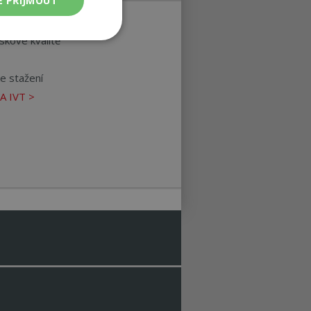
E PŘIJMOUT
skové kvalitě
Nezařazené
soubory
e stažení
A IVT >
ařazené soubory
 a správa účtu.
ie-Script.com k
bory cookie
 Cookie-Script.com
fikaci zařízení,
sledovala používání