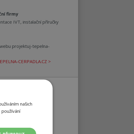
ční firmy
tace IVT, instalační příručky
webu projektuj-tepelna-
TEPELNA-CERPADLA.CZ >
chodní
rtnery IVT
oužíváním našich
 používání