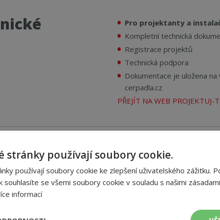
nické
Pro projektanty a instala
Kompletní technická dokumen
Registrace projektů
Technická podpora
Dokumentace je uložena na 
cerpadla.cz
PŘEJÍT NA WEB PROJEKTUJ-
Vstup pro ob
 stránky používají soubory cookie.
ry
a servisní pa
ky používají soubory cookie ke zlepšení uživatelského zážitku. P
vis
 souhlasíte se všemi soubory cookie v souladu s našimi zásadami
íce informací
SNÍ PARTNERY >