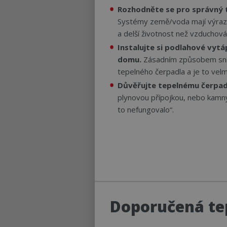
Rozhodněte se pro správný 
Nezbytně nutné
Systémy země/voda mají výrazně
a delší životnost než vzduchová
Nezbytně nutné soubo
Instalujte si podlahové vytá
Webové stránky nelz
domu.
Zásadním způsobem sníž
Název
tepelného čerpadla a je to velm
CookieScriptConse
Důvěřujte tepelnému čerpad
plynovou přípojkou, nebo kamny
to nefungovalo“.
udid
__cf_bm
__cf_bm
id
Doporučená te
_GRECAPTCHA