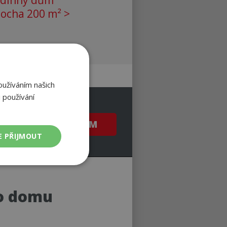
rodinný dům
locha 200 m² >
oužíváním našich
 používání
PRŮVODCE VÝBĚREM
E PŘIJMOUT
Nezařazené
soubory
ho domu