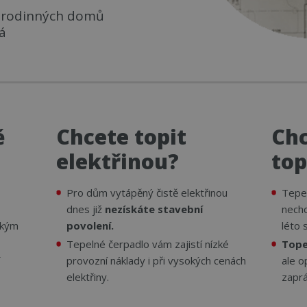
h rodinných domů
á
ě
Chcete topit
Ch
elektřinou?
top
Pro dům vytápěný čistě elektřinou
Tepel
dnes již
nezískáte stavební
nechc
okým
povolení.
léto 
Tepelné čerpadlo vám zajistí nízké
Tope
provozní náklady i při vysokých cenách
ale o
elektřiny.
zaprá