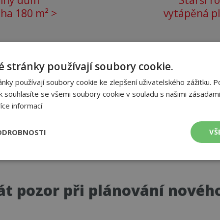
inný dům
Starší 
ha 180 m² >
vytápěná p
 stránky používají soubory cookie.
ky používají soubory cookie ke zlepšení uživatelského zážitku. P
 souhlasíte se všemi soubory cookie v souladu s našimi zásadami
dlo vybrat?
íce informací
adí.
ODROBNOSTI
VŠ
é
Výkonové
Soubory cílení
Funkční soubory
soubory
 dát pozor při plánování nové