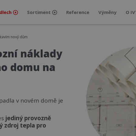
dlech
Sortiment
Reference
Výměny
O IV
Stavím nový dům
ozní náklady
ho domu na
rpadla v novém domě je
es
jediný provozně
ý zdroj tepla pro