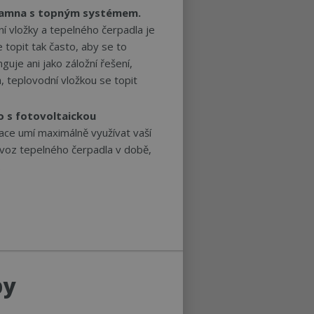
kamna s topným systémem.
ařazené soubory
í vložky a tepelného čerpadla je
topit tak často, aby se to
 a správa účtu.
nguje ani jako záložní řešení,
, teplovodní vložkou se topit
ie-Script.com k
o s fotovoltaickou
bory cookie
 Cookie-Script.com
ace umí maximálně využívat vaší
rovoz tepelného čerpadla v době,
fikaci zařízení,
sledovala používání
e.
í mezi lidmi a
o možné podávat
 stránek.
í mezi lidmi a
o možné podávat
 stránek.
stavu relace.
by
otřebný soubor