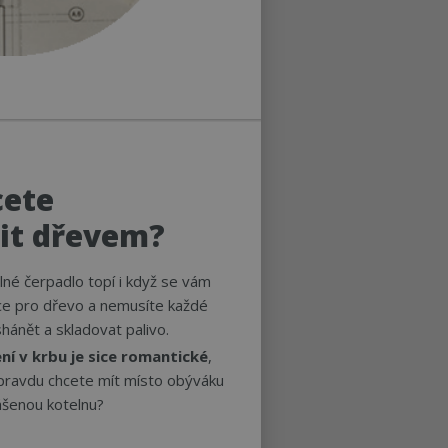
cete
it dřevem?
né čerpadlo topí i když se vám
e pro dřevo a nemusíte každé
shánět a skladovat palivo.
ní v krbu je sice romantické
,
pravdu chcete mít místo obýváku
šenou kotelnu?