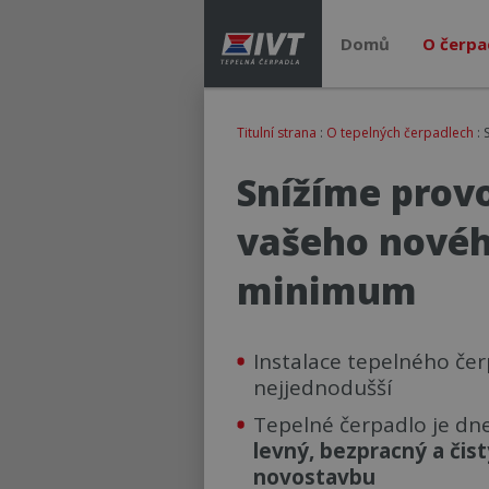
Domů
O čerpa
Titulní strana
:
O tepelných čerpadlech
: 
Snížíme prov
vašeho nové
minimum
Instalace tepelného če
nejjednodušší
Tepelné čerpadlo je dn
levný, bezpracný a čist
novostavbu