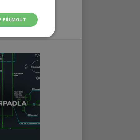
E PŘIJMOUT
Nezařazené
soubory
ařazené soubory
 a správa účtu.
ie-Script.com k
bory cookie
 Cookie-Script.com