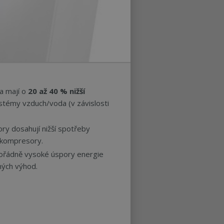
a mají o
20 až 40 % nižší
témy vzduch/voda (v závislosti
ry dosahují nižší spotřeby
f kompresory.
řádně vysoké úspory energie
ených výhod.