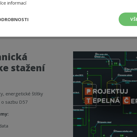
íce informací
ODROBNOSTI
VŠ
é
Výkonové
Soubory cílení
Funkční soubory
soubory
hnická
e stažení
 soubory
Výkonové soubory
Soubory cílení
Funkční soubory
Nez
y, energetické štítky
ry cookie umožňují základní funkce webových stránek, jako je přihlášení uživatele
t o sazbu D57
e bez nezbytně nutných souborů cookie správně používat.
Provider
/
Doména
Vyprší
Popis
rmy:
nt
4 týdny 2
Tento soubor cookie používá služba Cook
CookieScript
dny
zapamatování předvoleb souhlasu se sou
www.cerpadla-
data
návštěvníků. Je nutné, aby banner cookie
ivt.cz
fungoval správně.