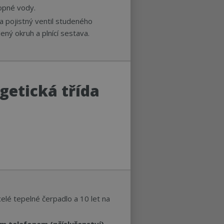
topné vody.
a pojistný ventil studeného
udený okruh a plnící sestava.
getická třída
celé tepelné čerpadlo a 10 let na