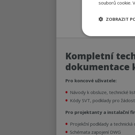
souborů cookie.
V
ZOBRAZIT P
Nezbytně nutn
soubory
Kompletní tec
dokumentace k
Pro koncové uživatele:
Nezbytně nutné
Návody k obsluze, technické list
Nezbytně nutné soubo
Kódy SVT, podklady pro žádos
Webové stránky nelz
Název
Pro projektanty a instalační fi
CookieScriptConse
Projekční podklady a technická 
Schémata zapojení DWG