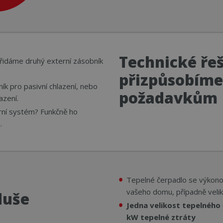
Technické ře
řidáme druhý externí zásobník
přizpůsobíme
ík pro pasivní chlazení, nebo
požadavkům
azení.
rní systém? Funkčně ho
.
Tepelné čerpadlo se výkon
vašeho domu, případně velik
duše
Jedna velikost tepelného
kW tepelné ztráty