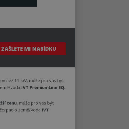
fikaci zařízení,
sledovala používání
í mezi lidmi a
o možné podávat
 stránek.
í mezi lidmi a
o možné podávat
 stránek.
ZAŠLETE MI NABÍDKU
stavu relace.
otřebný soubor
í analýzy rizik.
 návštěvníkovi.
kon než 11 kW, může pro vás být
žení, aby se
 země/voda
IVT PremiumLine EQ
.
ižší cenu
, může pro vás být
í
Popis
 čerpadlo země/voda
IVT
 což je významná
a webových
y byly reklamní
r cookie se používá
ek relevantnější.