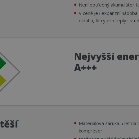
Není potřebný akumulátor 
V ceně je i expanzní nádoba 
okruhu, filtry pro teplý i st
Nejvyšší ener
A+++
těší
Materiálová záruka 5 let na 
kompresor