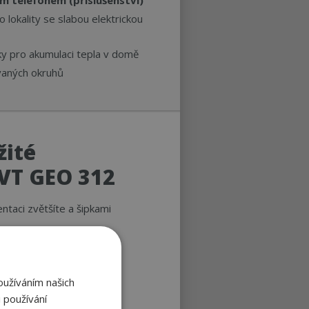
m telefonem (příslušenství)
 lokality se slabou elektrickou
aiky pro akumulaci tepla v domě
vaných okruhů
žité
IVT GEO 312
entaci zvětšíte a šipkami
oužíváním našich
 používání