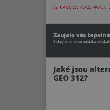
udid
VSTUP DO DATABÁZE PROJEKTU
__cf_bm
__cf_bm
Zaujalo vás tepelné
Získejte cenovou nabídku od skute
id
_GRECAPTCHA
Jaké jsou alter
INGRESSCOOKIE
GEO 312?
Název
Provider
Provider
Název
Název
Název
Doména
Doména
TEST-COOKIE
_ga
TestIfCookieP
vuid
Google L
Vimeo.co
OAU
.cerpadla
.vimeo.c