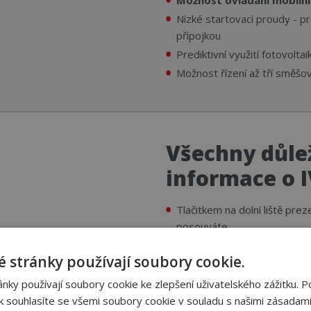
Možnost ovládání mobilní
Nízké startovací proudy - pro
přípojkou
Prediktivní využití fotovolt
Možnost řízení až tří směšo
Všechny důle
informace o 
Tlačitkem na dolní liště prez
posouváte
PREZENTACE KE STAŽENÍ >
 stránky používají soubory cookie.
ky používají soubory cookie ke zlepšení uživatelského zážitku. P
 souhlasíte se všemi soubory cookie v souladu s našimi zásadami