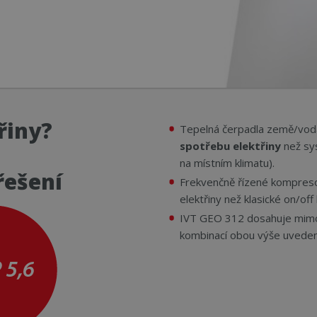
řiny?
Tepelná čerpadla země/vod
spotřebu elektřiny
než sys
na místním klimatu).
řešení
Frekvenčně řízené kompreso
elektřiny než klasické on/of
IVT GEO 312 dosahuje mimo
kombinací obou výše uved