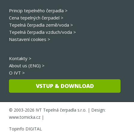
Princip tepelného čerpadla >
Cena tepelných čerpadel >
Tepelná čerpadla země/voda >
Tepelná čerpadla vzduch/voda >
Nastavení cookies >
Kontakty >
About us (ENG) >
O IVT >
VSTUP & DOWNLOAD
© 2003-2026 IVT Tepelná čerpadla s.r.o. | Design:
www.tomicka.cz
|
Topinfo DIGITAL