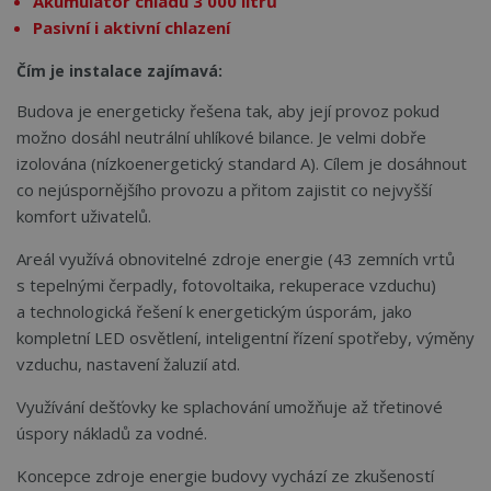
Akumulátor chladu 3 000 litrů
Pasivní i aktivní chlazení
Čím je instalace zajímavá:
Budova je energeticky řešena tak, aby její provoz pokud
možno dosáhl neutrální uhlíkové bilance. Je velmi dobře
izolována (nízkoenergetický standard A). Cílem je dosáhnout
co nejúspornějšího provozu a přitom zajistit co nejvyšší
komfort uživatelů.
Areál využívá obnovitelné zdroje energie (43 zemních vrtů
s tepelnými čerpadly, fotovoltaika, rekuperace vzduchu)
a technologická řešení k energetickým úsporám, jako
kompletní LED osvětlení, inteligentní řízení spotřeby, výměny
vzduchu, nastavení žaluzií atd.
Využívání dešťovky ke splachování umožňuje až třetinové
úspory nákladů za vodné.
Koncepce zdroje energie budovy vychází ze zkušeností