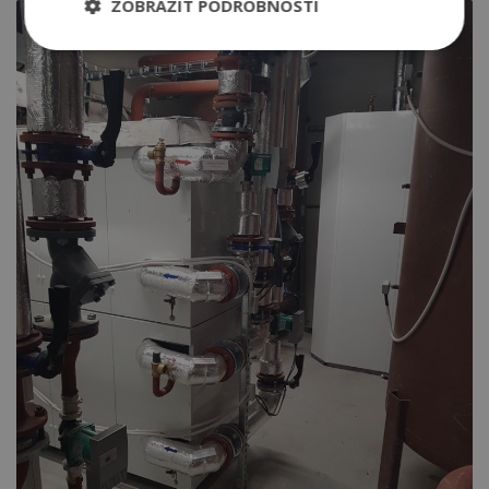
ZOBRAZIT PODROBNOSTI
Nezbytně
Výkonové
Soubory
nutné
soubory
cílení
soubory
Funkční soubory
Nezařazené
soubory
Nezbytně nutné soubory
Výkonové soubory
Soubory cílení
Funkční soubory
Nezařazené soubory
Nezbytně nutné soubory cookie umožňují
základní funkce webových stránek, jako je
přihlášení uživatele a správa účtu. Webové stránky