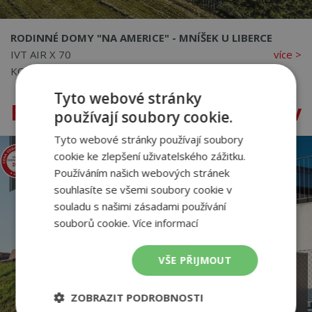
RODINNÉ DOMY "NA AMERICE" - MNÍŠEK U LIBERCE
IVT AIR X 70
více >
KONHEFR
Tyto webové stránky
Realizace komerčních budov
používají soubory cookie.
Tyto webové stránky používají soubory
cookie ke zlepšení uživatelského zážitku.
Používáním našich webových stránek
souhlasíte se všemi soubory cookie v
souladu s našimi zásadami používání
souborů cookie.
Více informací
VŠE PŘIJMOUT
ZOBRAZIT PODROBNOSTI