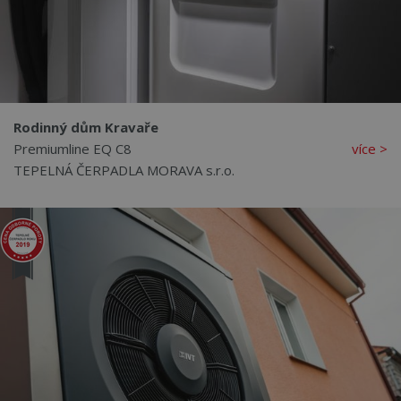
Rodinný dům Kravaře
Premiumline EQ C8
více >
TEPELNÁ ČERPADLA MORAVA s.r.o.