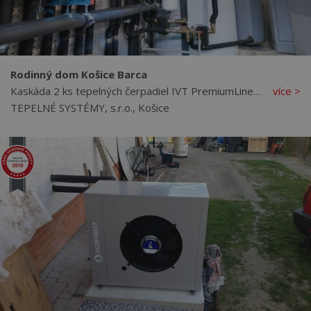
Rodinný dom Košice Barca
Kaskáda 2 ks tepelných čerpadiel IVT PremiumLine EQ E11
více >
TEPELNÉ SYSTÉMY, s.r.o., Košice