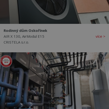
Rodinný dům Oskořínek
AIR X 130, AirModul E15
více >
CRISTELA s.r.o.