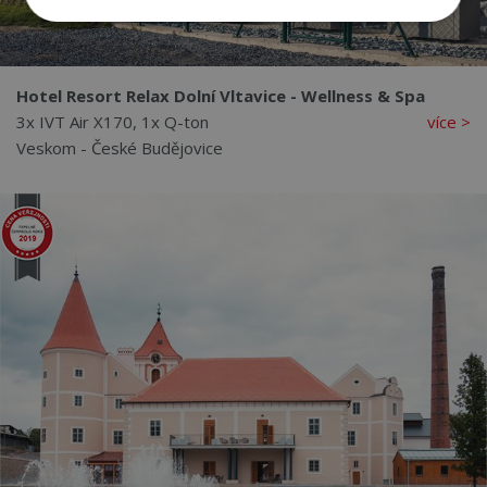
Nezbytně
Výkonové
Soubory
nutné
soubory
cílení
soubory
Hotel Resort Relax Dolní Vltavice - Wellness & Spa
3x IVT Air X170, 1x Q-ton
více >
Funkční soubory
Nezařazené
Veskom - České Budějovice
soubory
Nezbytně nutné soubory
Výkonové soubory
Soubory cílení
Funkční soubory
Nezařazené soubory
Nezbytně nutné soubory cookie umožňují
základní funkce webových stránek, jako je
přihlášení uživatele a správa účtu. Webové stránky
nelze bez nezbytně nutných souborů cookie
správně používat.