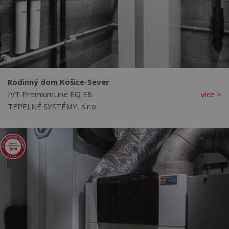
Rodinný dom Košice-Sever
IVT PremiumLine EQ E8
více >
TEPELNÉ SYSTÉMY, s.r.o.