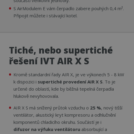
součástí venkovní jednotky.
S AirModulem E vám čerpadlo zabere pouhých 0,4 m².
Připojit můžete i stávající kotel.
Tiché, nebo supertiché
řešení IVT AIR X S
Kromě standardní řady AIR X, je ve výkonech 5 - 8 kW
k dispozici i
supertiché provedení AIR X S
. To je
určené do oblastí, kde by běžná tepelná čerpadla
hlukově nevyhovovala.
AIR X S má snížený průtok vzduchu o
25 %
, nový tišší
ventilátor, akustický kryt kompresoru a odhlučnění
komponentů chladicího okruhu. Součástí je i
difuzor na výfuku ventilátoru
absorbující a