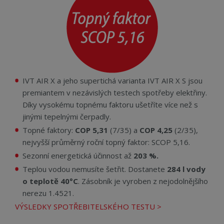
IVT AIR X
a jeho supertichá varianta IVT AIR X S
jsou
premiantem v nezávislých testech spotřeby elektřiny.
Díky vysokému topnému faktoru ušetříte více než s
jinými tepelnými čerpadly.
Topné faktory:
COP 5,31
(7/35) a
COP 4,25
(2/35),
nejvyšší průměrný roční topný faktor: SCOP 5,16.
Sezonní energetická účinnost až
203 %.
Teplou vodou nemusíte šetřit. Dostanete
284 l vody
o teplotě 40°C
. Zásobník je vyroben z nejodolnějšího
nerezu 1.4521.
VÝSLEDKY SPOTŘEBITELSKÉHO TESTU >