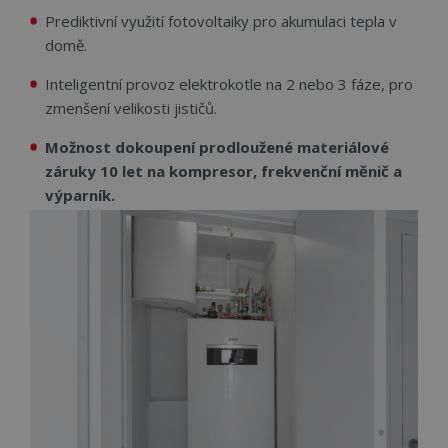
Prediktivní využití fotovoltaiky pro akumulaci tepla v
Funkční soubory
Nezařazené
domě.
soubory
Inteligentní provoz elektrokotle na 2 nebo 3 fáze, pro
zmenšení velikosti jističů.
Možnost dokoupení prodloužené materiálové
záruky 10 let na kompresor, frekvenční měnič a
výparník.
Nezbytně nutné soubory
Výkonové soubory
Soubory cílení
Funkční soubory
Nezařazené soubory
Nezbytně nutné soubory cookie umožňují
základní funkce webových stránek, jako je
přihlášení uživatele a správa účtu. Webové stránky
nelze bez nezbytně nutných souborů cookie
správně používat.
Název
Provider
/
Doména
Vyprší
Popi
CookieScriptConsent
4 týdny 2
Tent
CookieScript
dny
cook
www.cerpadla-
služ
ivt.cz