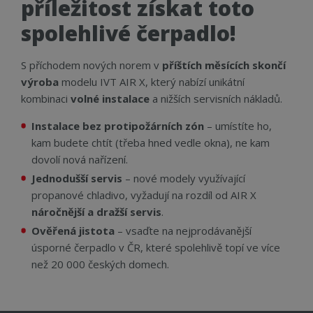
příležitost získat toto
spolehlivé čerpadlo!
S příchodem nových norem v
příštích měsících skončí
výroba
modelu IVT AIR X, který nabízí unikátní
kombinaci
volné instalace
a nižších servisních nákladů.
Instalace bez protipožárních zón
– umístíte ho,
kam budete chtít (třeba hned vedle okna), ne kam
dovolí nová nařízení.
Jednodušší servis
– nové modely využívající
propanové chladivo, vyžadují na rozdíl od AIR X
náročnější a dražší servis
.
Ověřená jistota
– vsaďte na nejprodávanější
úsporné čerpadlo v ČR, které spolehlivě topí ve více
než 20 000 českých domech.