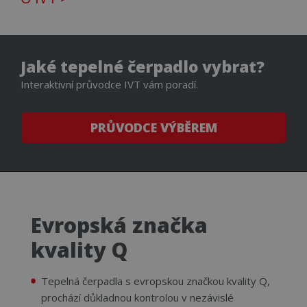
o
p
z
k
u
z
t
Jaké tepelné čerpadlo vybrat?
T
c
Interaktivní průvodce IVT vám poradí.
p
ú
u
PRŮVODCE VÝBĚREM
_uetvid
1 rok
T
Microsoft Corporation
c
.cerpadla-ivt.cz
s
M
A
s
s
c
U
k
Evropská značka
u
j
n
kvality Q
MR
1 týden
T
Microsoft Corporation
c
.c.clarity.ms
Tepelná čerpadla s evropskou značkou kvality Q,
s
s
prochází důkladnou kontrolou v nezávislé
M