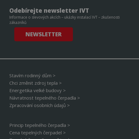
š
j
Odebírejte newsletter IVT
i
u
Informace o slevových akcích – ukázky instalací IVT – zkušenosti
n
zákazníků
v
s
M
NEWSLETTER
s
s
m
d
s
M
u
s
u
Stavím rodinný dům >
CMPRO
2 měsíce 4
T
Casale Media Inc.
Chci změnit zdroj tepla >
týdny
c
.casalemedia.com
s
Energetika velké budovy >
r
Návratnost tepelného čerpadla >
s
p
Zpracování osobních údajů >
k
u
uid
.adform.net
2 měsíce
T
c
Princip tepelného čerpadla >
j
Cena tepelných čerpadel >
p
s