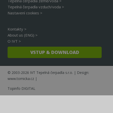
Tepelná čerpadla země/voda >
g
u
Tepelná čerpadla vzduch/voda >
s
Nastavení cookies >
ú
n
d
o
a
Kontakty >
t
About us (ENG) >
_fbp
2 měsíce 4
P
Meta Platform Inc.
O IVT >
týdny
F
.cerpadla-ivt.cz
p
r
VSTUP & DOWNLOAD
p
n
r
i
s
© 2003-2026 IVT Tepelná čerpadla s.r.o. | Design:
_uetsid
1 den
T
Microsoft Corporation
c
.cerpadla-ivt.cz
www.tomicka.cz
|
s
u
r
Topinfo DIGITAL
m
a
b
p
u
p