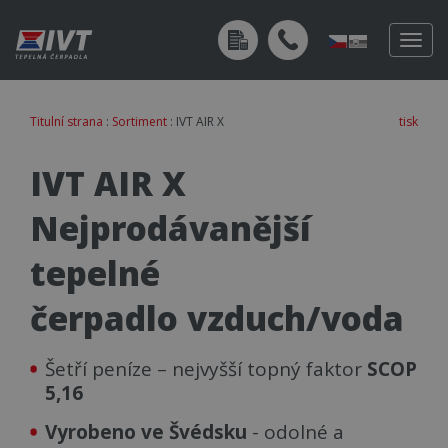
Togg
navig
Titulní strana
:
Sortiment
: IVT AIR X
tisk
IVT AIR X
Nejprodávanější
tepelné
čerpadlo vzduch/voda
Šetří peníze – nejvyšší topný faktor
SCOP
5,16
Vyrobeno ve Švédsku
- odolné a