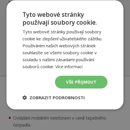
Montážní firma, která vám tepelné čerpadlo
nainstaluje, ho ve většině případů bude i servisovat.
Tyto webové stránky
Nemusíte
nikoho shánět
a čekat na příjezd externí
používají soubory cookie.
servisní firmy, která
vaše čerpadlo nikdy předtím
neviděla
.
Tyto webové stránky používají soubory
cookie ke zlepšení uživatelského zážitku.
Skladem držíme náhradní díly pro
35 000 tepelných
Používáním našich webových stránek
čerpadel
o která se staráme, včetně mnoha čerpadel
souhlasíte se všemi soubory cookie v
starších 20 let. 90 % náhradních dílů expedujeme do
souladu s našimi zásadami používání
druhého pracovního dne.
souborů cookie.
Více informací
VŠE PŘIJMOUT
Co vás ještě potěší?
ZOBRAZIT PODROBNOSTI
Funkce letního chlazení
je již ve standardu.
Nezbytně
Výkonové
Soubory
nutné
soubory
cílení
Ovládání mobilním telefonem v ceně tepelného
soubory
čerpadla.