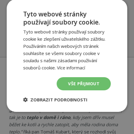
a likvidací popela
Čistý vzduch
v domě i v jeho okolí
Tyto webové stránky
Nový čistý prostor ve sklepě místo kotelny a uhelny
používají soubory cookie.
JAK PROBÍHÁ INSTALACE TEPELNÉHO ČERPADLA
Tyto webové stránky používají soubory
MÍSTO KOTLE NA UHLÍ >
cookie ke zlepšení uživatelského zážitku.
Používáním našich webových stránek
souhlasíte se všemi soubory cookie v
souladu s našimi zásadami používání
souborů cookie.
Více informací
Číslo na rozvoz uhlí
a kominíka jsme
VŠE PŘIJMOUT
vyhodili
ZOBRAZIT PODROBNOSTI
„Jestli mě na tepelném čerpadle něco opravdu nadchlo,
Nezbytně
Výkonové
Soubory
tak je to
teplo v domě i ráno
, kdy jsem dřív musel
nutné
soubory
cílení
soubory
běžet ke kotli a rychle zatopit, aby měla rodina doma
teplo.“
říká pan Tomáš Kubart, který se rozhodl svůj