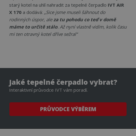
starý kotel na uhlí nahradit za tepelné čerpadlo
IVT AIR
Funkční soubory
Nezařazené
X 170
a dodává:
„Sice jsme museli šáhnout do
soubory
rodinných úspor, ale
za tu pohodu co teď v domě
máme to určitě stálo
. Až nyní vlastně vidím, kolik času
mi ten otravný kotel dříve sežral“
Nezbytně nutné soubory
Výkonové soubory
Soubory cílení
Funkční soubory
Nezařazené soubory
Jaké tepelné čerpadlo vybrat?
Nezbytně nutné soubory cookie umožňují
Interaktivní průvodce IVT vám poradí.
základní funkce webových stránek, jako je
přihlášení uživatele a správa účtu. Webové stránky
nelze bez nezbytně nutných souborů cookie
správně používat.
PRŮVODCE VÝBĚREM
Název
Provider
/
Doména
Vyprší
Popi
CookieScriptConsent
4 týdny 2
Tent
CookieScript
dny
cook
www.cerpadla-
služ
ivt.cz