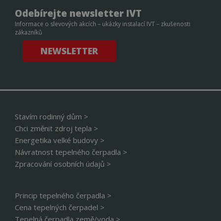
To j
přín
Odebírejte newsletter IVT
bylo
Informace o slevových akcích – ukázky instalací IVT – zkušenosti
podá
zprá
zákazníků
použ
web
NEWSLETTER
strá
__cf_bm
29 minut
Tent
Cloudflare Inc.
56 sekund
cook
.linkedin.com
použ
rozl
lidm
To j
přín
bylo
Stavím rodinný dům >
podá
Chci změnit zdroj tepla >
zprá
použ
Energetika velké budovy >
web
strá
Návratnost tepelného čerpadla >
Zpracování osobních údajů >
id
www.cerpadla-
1 rok
Tent
ivt.cz
cook
použ
sprá
rela
Princip tepelného čerpadla >
_GRECAPTCHA
5 měsíců 4
Goo
Google LLC
Cena tepelných čerpadel >
týdny
reC
www.google.com
Tepelná čerpadla země/voda >
nasta