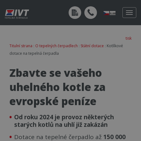
Togg
navig
tisk
Titulní strana
:
O tepelných čerpadlech
:
Státní dotace
: Kotlíkové
dotace na tepelná čerpadla
Zbavte se vašeho
uhelného kotle za
evropské peníze
Od roku 2024 je provoz některých
starých kotlů na uhlí již zakázán
Dotace na tepelné čerpadlo až
150 000