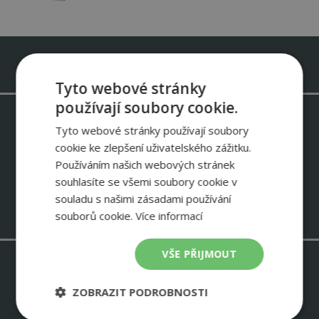
Infolinka zdarma 800 488 488
Tyto webové stránky
používají soubory cookie.
Odebírejte newsletter IVT
Tyto webové stránky používají soubory
Informace o slevových akcích – ukázky instalací IVT – zkušenosti
cookie ke zlepšení uživatelského zážitku.
zákazníků
Používáním našich webových stránek
souhlasíte se všemi soubory cookie v
NEWSLETTER
souladu s našimi zásadami používání
souborů cookie.
Více informací
VŠE PŘIJMOUT
Stavím rodinný dům >
ZOBRAZIT PODROBNOSTI
Chci změnit zdroj tepla >
Energetika velké budovy >