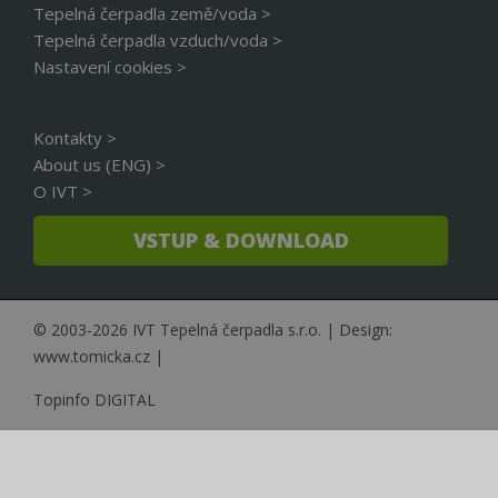
Tepelná čerpadla země/voda >
Tepelná čerpadla vzduch/voda >
Funkční soubory
Nezařazené
Nastavení cookies >
soubory
Kontakty >
About us (ENG) >
O IVT >
Nezbytně nutné soubory
Výkonové soubory
VSTUP & DOWNLOAD
Soubory cílení
Funkční soubory
Nezařazené soubory
© 2003-2026 IVT Tepelná čerpadla s.r.o. | Design:
Nezbytně nutné soubory cookie umožňují
základní funkce webových stránek, jako je
www.tomicka.cz
|
přihlášení uživatele a správa účtu. Webové stránky
nelze bez nezbytně nutných souborů cookie
Topinfo DIGITAL
správně používat.
Název
Provider
/
Doména
Vyprší
Popi
CookieScriptConsent
4 týdny 2
Tent
CookieScript
dny
cook
www.cerpadla-
služ
ivt.cz