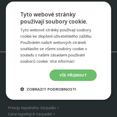
Odebírejte newsletter IVT
Tyto webové stránky
Informace o slevových akcích – ukázky instalací IVT – zkušenosti
používají soubory cookie.
zákazníků
Tyto webové stránky používají soubory
NEWSLETTER
cookie ke zlepšení uživatelského zážitku.
Používáním našich webových stránek
souhlasíte se všemi soubory cookie v
souladu s našimi zásadami používání
souborů cookie.
Více informací
Stavím rodinný dům >
Chci změnit zdroj tepla >
VŠE PŘIJMOUT
Energetika velké budovy >
Návratnost tepelného čerpadla >
ZOBRAZIT PODROBNOSTI
Zpracování osobních údajů >
Nezbytně
Výkonové
Soubory
nutné
soubory
cílení
Princip tepelného čerpadla >
soubory
Cena tepelných čerpadel >