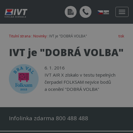
Togg
navig
Titulní strana
:
Novinky
: IVT je "DOBRÁ VOLBA"
tisk
IVT je "DOBRÁ VOLBA"
6. 1. 2016
IVT AIR X získalo v testu tepelných
čerpadel FOLKSAM nejvíce bodů
a ocenění "DOBRÁ VOLBA"
Infolinka zdarma 800 488 488