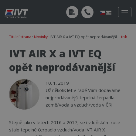
Togg
navig
Titulní strana
:
Novinky
: IVT AIR X a IVT EQ opět neprodávanější
tisk
IVT AIR X a IVT EQ
opět neprodávanější
10. 1. 2019
Už několik let v řadě Vám dodáváme
nejprodávanější tepelná čerpadla
země/voda a vzduch/voda v ČR!
Stejně jako v letech 2016 a 2017, se i v loňském roce
stalo tepelné čerpadlo vzduch/voda IVT AIR X