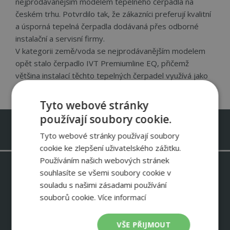
nejprodávanějším modelem tepelného čerpadla na
českém trhu. Potvrdilo tak, že zákazníci preferují kvalitní
a úsporná tepelná čerpadla dodávaná přes odborné
instalační a servisní firmy.
V kategorii země/voda se nejprodávanějším modelem
opět stalo čerpadlo IVT Premiumline EQ, přičemž
většina instalací těchto tepelných čerpadel využívá jako
zdroj energie plošné kolektory.
Tyto webové stránky
používají soubory cookie.
Infolinka zdarma 800 488 488
Tyto webové stránky používají soubory
cookie ke zlepšení uživatelského zážitku.
Používáním našich webových stránek
souhlasíte se všemi soubory cookie v
Odebírejte newsletter IVT
souladu s našimi zásadami používání
Informace o slevových akcích – ukázky instalací IVT – zkušenosti
zákazníků
souborů cookie.
Více informací
NEWSLETTER
VŠE PŘIJMOUT