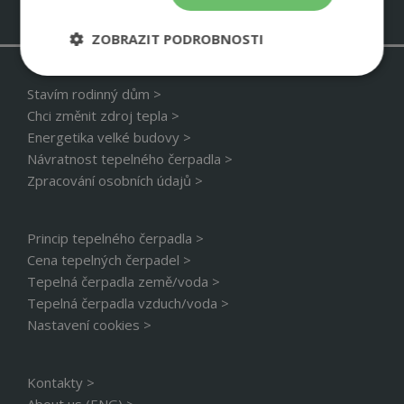
ZOBRAZIT PODROBNOSTI
Nezbytně
Výkonové
Soubory
nutné
soubory
cílení
Stavím rodinný dům >
soubory
Chci změnit zdroj tepla >
Energetika velké budovy >
Návratnost tepelného čerpadla >
Funkční soubory
Nezařazené
Zpracování osobních údajů >
soubory
Princip tepelného čerpadla >
Cena tepelných čerpadel >
Tepelná čerpadla země/voda >
Tepelná čerpadla vzduch/voda >
Nezbytně nutné soubory
Výkonové soubory
Nastavení cookies >
Soubory cílení
Funkční soubory
Nezařazené soubory
Kontakty >
About us (ENG) >
Nezbytně nutné soubory cookie umožňují