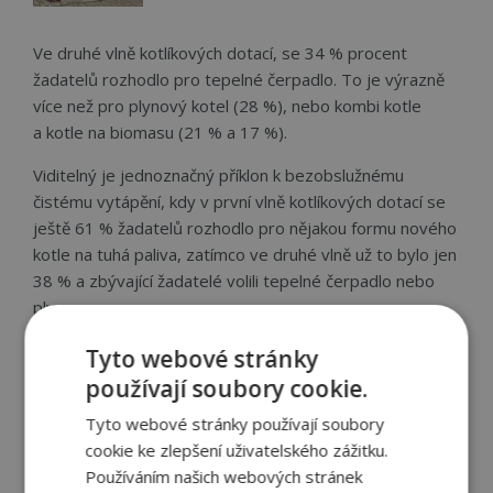
Ve druhé vlně kotlíkových dotací, se 34 % procent
žadatelů rozhodlo pro tepelné čerpadlo. To je výrazně
více než pro plynový kotel (28 %), nebo kombi kotle
a kotle na biomasu (21 % a 17 %).
Viditelný je jednoznačný příklon k bezobslužnému
čistému vytápění, kdy v první vlně kotlíkových dotací se
ještě 61 % žadatelů rozhodlo pro nějakou formu nového
kotle na tuhá paliva, zatímco ve druhé vlně už to bylo jen
38 % a zbývající žadatelé volili tepelné čerpadlo nebo
plyn.
Proč jsou tepelná čerpadla tak úspěšná je vcelku
Tyto webové stránky
jednoduché. Jsou bezobslužná jako kotle na plyn
používají soubory cookie.
a zároveň mají nízké provozní náklady jako kotle na uhlí
Tyto webové stránky používají soubory
a hlavně, rozdíl v průměrné ceně tepelného čerpadla
cookie ke zlepšení uživatelského zážitku.
a kombi kotle je po odečtení dotace jen 45 000 Kč.
Používáním našich webových stránek