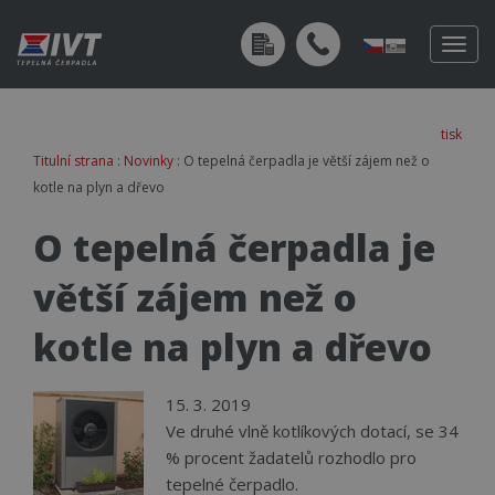
Togg
navig
tisk
Titulní strana
:
Novinky
: O tepelná čerpadla je větší zájem než o
kotle na plyn a dřevo
O tepelná čerpadla je
větší zájem než o
kotle na plyn a dřevo
15. 3. 2019
Ve druhé vlně kotlíkových dotací, se 34
% procent žadatelů rozhodlo pro
tepelné čerpadlo.