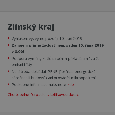
použ
rozl
lidm
To j
přín
bylo
Zlínský kraj
podá
zprá
použ
web
Vyhlášení výzvy nejpozději 10. září 2019
strá
Zahájení příjmu žádostí nejpozději 15. října 2019
__cf_bm
29 minut
Tent
Cloudflare Inc.
56 sekund
cook
.linkedin.com
v 8:00!
použ
rozl
Podpora výměny kotlů s ručním přikládáním 1. a 2.
lidm
To j
emisní třídy
přín
Není třeba dokládat PENB ("průkaz energetické
bylo
podá
náročnosti budovy") ani provádět mikroopatření
zprá
použ
Podrobné informace naleznete
zde
.
web
strá
Chci tepelné čerpadlo s kotlíkovou dotací >
id
www.cerpadla-
1 rok
Tent
ivt.cz
cook
použ
sprá
rela