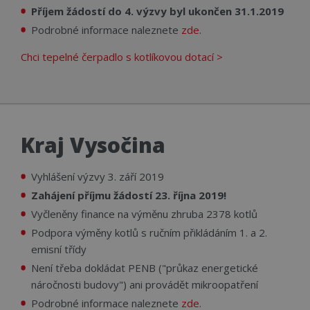
soubory
Příjem žádostí do 4. výzvy byl ukončen 31.1.2019
Podrobné informace naleznete
zde
.
Chci tepelné čerpadlo s kotlíkovou dotací >
Funkční soubory
Nezařazené
soubory
Kraj Vysočina
Nezbytně nutné soubory
Výkonové soubory
Vyhlášení výzvy 3. září 2019
Soubory cílení
Funkční soubory
Zahájení příjmu žádostí 23. října 2019!
Nezařazené soubory
Vyčleněny finance na výměnu zhruba 2378 kotlů
Nezbytně nutné soubory cookie umožňují
Podpora výměny kotlů s ručním přikládáním 1. a 2.
základní funkce webových stránek, jako je
emisní třídy
přihlášení uživatele a správa účtu. Webové stránky
nelze bez nezbytně nutných souborů cookie
Není třeba dokládat PENB ("průkaz energetické
správně používat.
náročnosti budovy") ani provádět mikroopatření
Název
Provider
/
Doména
Vyprší
Popi
Podrobné informace naleznete
zde
.