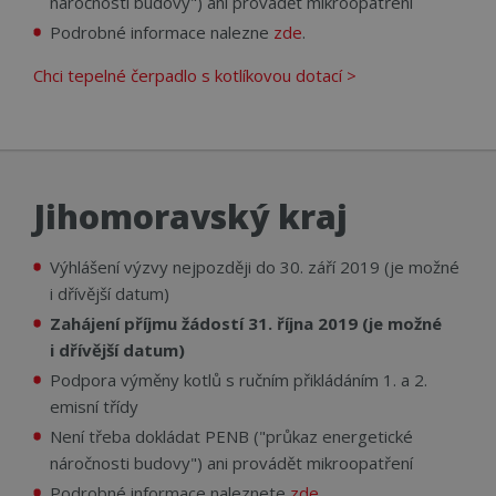
náročnosti budovy") ani provádět mikroopatření
Podrobné informace nalezne
zde
.
Chci tepelné čerpadlo s kotlíkovou dotací >
Jihomoravský kraj
Výhlášení výzvy nejpozději do 30. září 2019 (je možné
i dřívější datum)
Zahájení příjmu žádostí 31. října 2019 (je možné
i dřívější datum)
Podpora výměny kotlů s ručním přikládáním 1. a 2.
emisní třídy
Není třeba dokládat PENB ("průkaz energetické
náročnosti budovy") ani provádět mikroopatření
Podrobné informace naleznete
zde
.