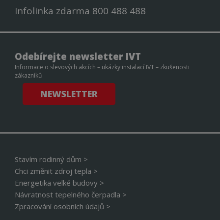
s
Infolinka zdarma 800 488 488
p
s
dt
1 rok
T
Oracle Corporation
c
.udmserve.net
A
u
Odebírejte newsletter IVT
n
w
Informace o slevových akcích – ukázky instalací IVT – zkušenosti
s
zákazníků
o
r
NEWSLETTER
s
st_cs
11 měsíců
J
SEEDTAG
4 týdny
i
ADVERTISING SL
D
.seedtag.com
SRM_B
1 rok
T
Microsoft Corporation
p
.c.bing.com
s
M
Stavím rodinný dům >
k
Chci změnit zdroj tepla >
s
f
Energetika velké budovy >
w
Návratnost tepelného čerpadla >
g
1 rok
T
Eventbrite Inc.
Zpracování osobních údajů >
c
.creativecdn.com
p
E