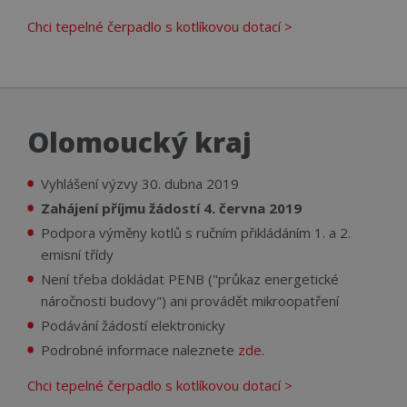
CookieScriptConsent
4 týdny 2
Tent
CookieScript
dny
cook
www.cerpadla-
Chci tepelné čerpadlo s kotlíkovou dotací >
služ
ivt.cz
Scri
zapa
před
souh
soub
návš
nutn
Olomoucký kraj
bann
Cook
Scri
fung
Vyhlášení výzvy 30. dubna 2019
sprá
Zahájení příjmu žádostí 4. června 2019
udid
.cerpadla-ivt.cz
4 týdny 2
Tent
dny
se p
Podpora výměny kotlů s ručním přikládáním 1. a 2.
jedi
ident
emisní třídy
zaří
mají
Není třeba dokládat PENB ("průkaz energetické
web
náročnosti budovy") ani provádět mikroopatření
strá
sled
Podávání žádostí elektronicky
použ
zlepš
Podrobné informace naleznete
zde
.
uživ
zkuš
Chci tepelné čerpadlo s kotlíkovou dotací >
__cf_bm
29 minut
Tent
Cloudflare Inc.
56 sekund
cook
.vimeo.com