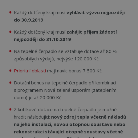
Každý dotčený kraj musí
vyhlásit výzvu nejpozději
do 30.9.2019
Každý dotčený kraj musí
zahájit příjem žádostí
nejpozději do 31.10.2019
Na tepelné čerpadlo se vztahuje dotace až 80 %
způsobilých výdajů, nejvýše 120 000 Kč
Prioritní oblasti
mají navíc bonus 7 500 Kč
Dotační bonus na tepelné čerpadlo při kombinaci
s programem Nová zelená úsporám (zateplením
domu) je až 20 000 Kč
Z kotlíkové dotace na tepelné čerpadlo je možné
hradit následující:
n
ový zdroj tepla včetně nákladů
na jeho instalaci, novou otopnou soustavu nebo
rekonstrukci stávající otopné soustavy včetně