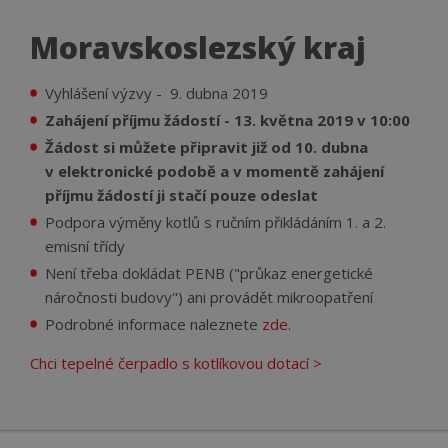
_GRECAPTCHA
5 měsíců 4
Goo
Google LLC
týdny
reC
www.google.com
Moravskoslezský kraj
nasta
spuš
potř
soub
Vyhlášení výzvy - 9. dubna 2019
(_GR
za ú
Zahájení příjmu žádostí - 13. května 2019 v 10:00
prov
analý
Žádost si můžete připravit již od 10. dubna
INGRESSCOOKIE
Zavřením
Zare
NGINX Inc.
v elektronické podobě a v momentě zahájení
prohlížeče
kter
bh.contextweb.com
příjmu žádostí ji stačí pouze odeslat
serv
klast
Podpora výměny kotlů s ručním přikládáním 1. a 2.
návš
Použ
emisní třídy
kont
vyro
Není třeba dokládat PENB ("průkaz energetické
zatíž
opti
náročnosti budovy") ani provádět mikroopatření
uživ
zkuš
Podrobné informace naleznete
zde
.
Chci tepelné čerpadlo s kotlíkovou dotací >
Název
Provider
/
Doména
Provider
/
Název
Vyprší
Popis
TEST-COOKIE
.inmobi.com
Provider
Doména
/