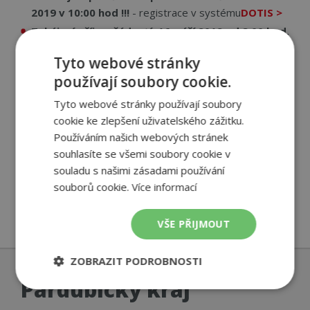
2019 v 10:00 hod !!!
- registrace v systému
DOTIS >
Zahájení příjmu žádostí: 16. září 2019 od 8:00 hod.
Ukončení příjmu žádostí: 30. září 2019 ve 12:00 hod
Tyto webové stránky
Na výměnu kotlů kraj připravil
150 000 000 Kč
používají soubory cookie.
Podpora výměny kotlů s ručním přikládáním 1. a 2.
emisní třídy
Tyto webové stránky používají soubory
cookie ke zlepšení uživatelského zážitku.
Není třeba dokládat PENB ("průkaz energetické
Používáním našich webových stránek
náročnosti budovy") ani provádět mikroopatření
souhlasíte se všemi soubory cookie v
Podrobné informace naleznete
zde
.
souladu s našimi zásadami používání
Chci tepelné čerpadlo s kotlíkovou dotací >
souborů cookie.
Více informací
VŠE PŘIJMOUT
ZOBRAZIT PODROBNOSTI
Pardubický kraj
Nezbytně
Výkonové
Soubory
nutné
soubory
cílení