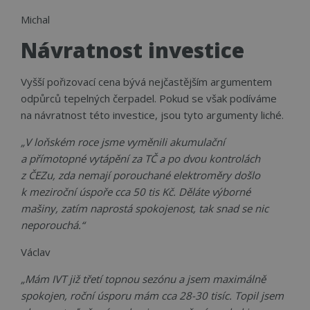
Michal
Návratnost investice
Vyšší pořizovací cena bývá nejčastějším argumentem
odpůrců tepelných čerpadel. Pokud se však podíváme
na návratnost této investice, jsou tyto argumenty liché.
„V loňském roce jsme vyměnili akumulační
a přímotopné vytápění za TČ a po dvou kontrolách
z ČEZu, zda nemají porouchané elektroměry došlo
k meziroční úspoře cca 50 tis Kč. Děláte výborné
mašiny, zatím naprostá spokojenost, tak snad se nic
neporouchá.“
Václav
„Mám IVT již třetí topnou sezónu a jsem maximálně
spokojen, roční úsporu mám cca 28-30 tisíc. Topil jsem