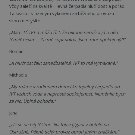
Vždy záleží na kvalitě – levná čerpadla hlučí dost a pořád.
Ta kvalitní s řízeným výkonem za běžného provozu
skoro neslyšíte.
„Mám TČ IVT a můžu říct, že nikoho neruší a já o něm
téměř nevím... Za mě supr volba. Jsem moc spokojený!!“
Roman
„A hlučnost fakt zanedbatelná, IVT to má vymakané.“
Michaela
„My máme v rodinném domečku tepelný čerpadlo od
IVT vzduch voda a naprostá spokojenost. Neměnila bych
za nic. Úplná pohoda.“
Jana
„Už se na něj těšíme. Na fotce gigant z hotelu na
Ostružné. Pěkně tichý provoz oproti jiným značkám.“