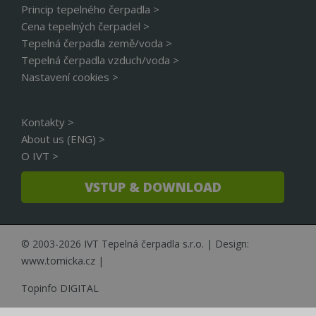
Princip tepelného čerpadla >
rozl
lidm
Cena tepelných čerpadel >
To j
přín
Tepelná čerpadla země/voda >
bylo
podá
Tepelná čerpadla vzduch/voda >
zprá
Nastavení cookies >
použ
web
strá
__cf_bm
29 minut
Tent
Cloudflare Inc.
Kontakty >
56 sekund
cook
.linkedin.com
použ
About us (ENG) >
rozl
O IVT >
lidm
To j
přín
VSTUP & DOWNLOAD
bylo
podá
zprá
použ
web
strá
© 2003-2026 IVT Tepelná čerpadla s.r.o. | Design:
id
www.cerpadla-
1 rok
Tent
www.tomicka.cz
|
ivt.cz
cook
použ
sprá
Topinfo DIGITAL
rela
_GRECAPTCHA
5 měsíců 4
Goo