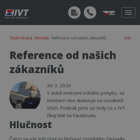
Togg
navig
Titulní strana
:
Novinky
: Reference od našich zákazníků
tisk
Reference od našich
zákazníků
30. 3. 2020
V době omezení volného pohybu, se
mnohem více diskutuje na sociálních
sítích. Podívali jsme se tedy co o IVT
říkají lidé na Facebooku.
Hlučnost
Často se nás lidé ptají na hlučnost tepelného čerpadla.