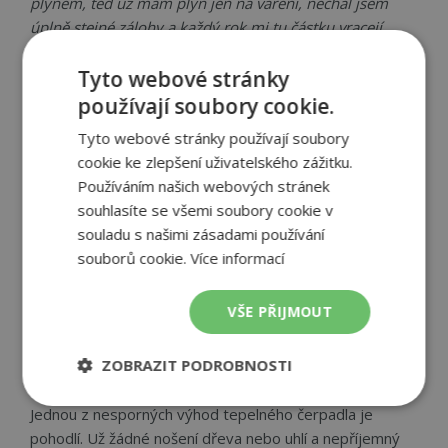
plynem, teď už mám plyn jen na vaření, nechal jsem
úplně stejné zálohy a každý rok mi tu částku vracejí,
spokojenost.“
Tyto webové stránky
Jakub
používají soubory cookie.
„Máme od 2017 a de facto o něm nevíme. Prostě topí
Tyto webové stránky používají soubory
a ohřívá, jak by mělo. Tiché s vysokou účinností – hlavně
cookie ke zlepšení uživatelského zážitku.
v kombinaci s podlahovým vytápěním. Nedělám
Používáním našich webových stránek
reklamu, jen předávám zkušenosti. Data (od instalace):
souhlasíte se všemi soubory cookie v
odevzdaná energie: 20 444kW a samotná spotřeba: 5
souladu s našimi zásadami používání
273kW. Ohřev TUV+ vytápění...“
souborů cookie.
Více informací
Lubomír
VŠE PŘIJMOUT
Co ještě uživatelé
oceňují?
ZOBRAZIT PODROBNOSTI
Nezbytně
Výkonové
Soubory
Jednou z nesporných výhod tepelného čerpadla je
nutné
soubory
cílení
pohodlí. Už žádné nošení dřeva nebo uhlí a nepříjemný
soubory