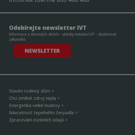
dny
cook
www.cerpadla-
služ
ivt.cz
Scri
zapa
před
souh
Odebírejte newsletter IVT
soub
návš
Informace o slevových akcích – ukázky instalací IVT – zkušenosti
nutn
zákazníků
bann
Cook
Scri
NEWSLETTER
fung
sprá
udid
.cerpadla-ivt.cz
4 týdny 2
Tent
dny
se p
jedi
ident
zaří
mají
Stavím rodinný dům >
web
strá
Chci změnit zdroj tepla >
sled
použ
Energetika velké budovy >
zlepš
Návratnost tepelného čerpadla >
uživ
zkuš
Zpracování osobních údajů >
__cf_bm
29 minut
Tent
Cloudflare Inc.
56 sekund
cook
.vimeo.com
použ