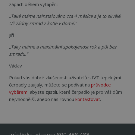
zápach během vytápění.
„Také máme nainstalováno cca 4 měsíce a je to skvělé.
Funkční soubory
Nezařazené
Už žádný smrad z kotle v domě.“
soubory
Jiří
„Taky máme a maximální spokojenost rok a půl bez
smradu.“
Václav
Nezbytně nutné soubory
Výkonové soubory
Pokud vás dobré zkušenosti uživatelů s IVT tepelnými
Soubory cílení
Funkční soubory
čerpadly zaujaly, můžete se podívat na
průvodce
Nezařazené soubory
výběrem
, abyste zjistili, které čerpadlo je pro váš dům
Nezbytně nutné soubory cookie umožňují
nejvhodnější, anebo nás rovnou
kontaktovat
.
základní funkce webových stránek, jako je
přihlášení uživatele a správa účtu. Webové stránky
nelze bez nezbytně nutných souborů cookie
správně používat.
Název
Provider
/
Doména
Vyprší
Popi
Infolinka zdarma 800 488 488
CookieScriptConsent
4 týdny 2
Tent
CookieScript