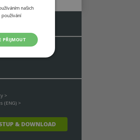
oužíváním našich
 používání
E PŘIJMOUT
Nezařazené
soubory
ty >
s (ENG) >
ařazené soubory
>
 a správa účtu.
STUP & DOWNLOAD