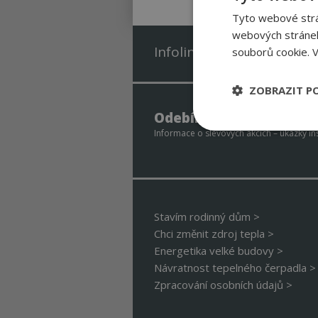
Tyto webové strán
webových stránek
Infolinka zdarma 800 488
souborů cookie.
V
ZOBRAZIT P
Odebírejte newsletter 
Nezbytně nutn
Informace o slevových akcích – ukázky ins
soubory
Stavím rodinný dům >
Chci změnit zdroj tepla >
Nezbytně nutné
Energetika velké budovy >
Návratnost tepelného čerpadla >
Nezbytně nutné soubo
Webové stránky nelz
Zpracování osobních údajů >
Název