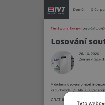
Domů
O čerpa
Titulní strana
:
Novinky
: Losování soutěž
Losování sout
26. 10. 2020
Známe vítěze dr
V druhém losování o tepelné čerpa
vzduch/voda IVT AIR X 90 pro ro
GRATULUJEME!!!
Tyto webové