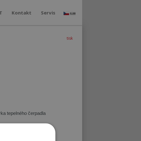
T
Kontakt
Servis
tisk
vka tepelného čerpadla