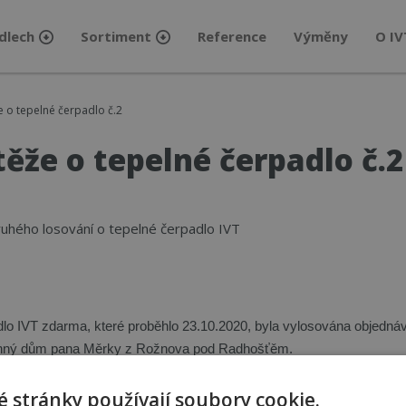
dlech
Sortiment
Reference
Výměny
O IV
e o tepelné čerpadlo č.2
ěže o tepelné čerpadlo č.2
uhého losování o tepelné čerpadlo IVT
dlo IVT zdarma, které proběhlo 23.10.2020, byla vylosována objedná
dinný dům pana Měrky z Rožnova pod Radhošťěm.
 stránky používají soubory cookie.