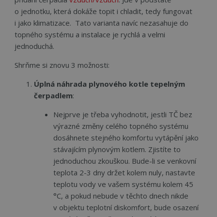
o jednotku, která dokáže topit i chladit, tedy fungovat
i jako klimatizace. Tato varianta navíc nezasahuje do
topného systému a instalace je rychlá a velmi
jednoduchá.
Shrňme si znovu 3 možnosti:
Úplná náhrada plynového kotle tepelným
čerpadlem
:
Nejprve je třeba vyhodnotit, jestli TČ bez
výrazné změny celého topného systému
dosáhnete stejného komfortu vytápění jako
stávajícím plynovým kotlem. Zjistíte to
jednoduchou zkouškou. Bude-li se venkovní
teplota 2-3 dny držet kolem nuly, nastavte
teplotu vody ve vašem systému kolem 45
°C, a pokud nebude v těchto dnech nikde
v objektu teplotní diskomfort, bude osazení