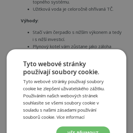
topného systému.
Užitková voda je celoročně ohřívaná TČ.
Výhody
:
Stačí vám čerpadlo s nižším výkonem a tedy
i s nižší investicí.
Plynový kotel vám zůstane jako záloha
a jeho spotřeba se sníží o 70–90 %. Tepelné
čerpadlo opět funguje autonomně a jen si při
Tyto webové stránky
nízkých venkovních teplotách připne kotel
používají soubory cookie.
tzv. na výpomoc, nebo při extrémně nízkých
Tyto webové stránky používají soubory
teplotách plně přepne na plynový kotel.
cookie ke zlepšení uživatelského zážitku.
Používáním našich webových stránek
souhlasíte se všemi soubory cookie v
souladu s našimi zásadami používání
souborů cookie.
Více informací
VŠE PŘIJMOUT