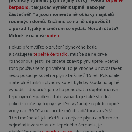
čerpadlo
, tak jaké? Vyměnit úplně, nebo jen
částečně? To jsou momentálně otázky majitelů
rodinných domů. Snažíme se na ně odpovědět
a poradit, jakým směrem se vydat. Neradi čtete?
Mrkněte na naše
video.
Pokud přemýšlíte o zrušení plynového kotle
a zvažujete
tepelné čerpadlo
, musíte se nejprve
rozhodnout, jestli se chcete zbavit plynu úplně, včetně
toho používaného při vaření. To je vhodné u novostaveb
nebo pokud je kotel na plyn starší než 15 let. Pokud ale
máte plně funkční plynový kotel, byla by škoda ho úplně
vyhodit – doporučujeme ho ponechat a doplnit menším
tepelným čerpadlem. Tato varianta je také vhodná,
pokud současný topný systém vyžaduje teplotu topné
vody nad 60 °C a nechcete měnit radiátory za větší.
Třetí možností, jak ušetřit co nejvíce plynu a přitom co
nejméně investovat do tepelného čerpadla, je
přidání čerpadla
vzduch/vzduch
. Jde v podstatě