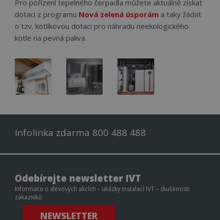
Pro pořízení tepelného čerpadla můžete aktuálně získat
web
strá
dotaci z programu
Nová zelená úsporám
a taky žádat
id
www.cerpadla-
1 rok
Tent
o tzv. kotlíkovou dotaci pro náhradu neekologického
ivt.cz
cook
kotle na pevná paliva.
použ
sprá
rela
_GRECAPTCHA
5 měsíců 4
Goo
Google LLC
týdny
reC
www.google.com
nasta
spuš
potř
soub
(_GR
za ú
prov
analý
Infolinka zdarma 800 488 488
INGRESSCOOKIE
Zavřením
Zare
NGINX Inc.
prohlížeče
kter
bh.contextweb.com
serv
klast
návš
Odebírejte newsletter IVT
Použ
kont
Informace o slevových akcích – ukázky instalací IVT – zkušenosti
vyro
zákazníků
zatíž
opti
uživ
NEWSLETTER
zkuš