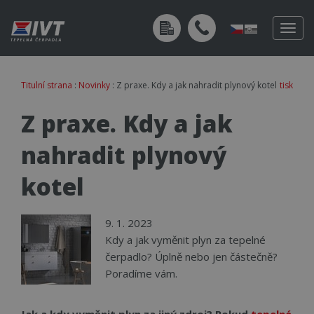
Togg
navig
Titulní strana
:
Novinky
: Z praxe. Kdy a jak nahradit plynový kotel
tisk
Z praxe. Kdy a jak
nahradit plynový
kotel
9. 1. 2023
Kdy a jak vyměnit plyn za tepelné
čerpadlo? Úplně nebo jen částečně?
Poradíme vám.
Jak a kdy vyměnit plyn za jiný zdroj? Pokud
tepelné