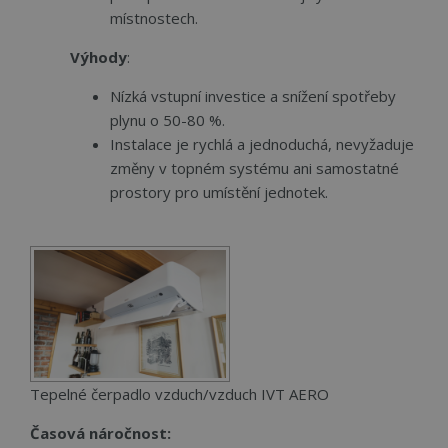
Nezbytně nutné soubory cookie umožňují
místnostech.
základní funkce webových stránek, jako je
přihlášení uživatele a správa účtu. Webové stránky
Výhody
:
nelze bez nezbytně nutných souborů cookie
správně používat.
Nízká vstupní investice a snížení spotřeby
Název
Provider
/
Doména
Vyprší
Popi
plynu o 50-80 %.
CookieScriptConsent
4 týdny 2
Tent
CookieScript
Instalace je rychlá a jednoduchá, nevyžaduje
dny
cook
www.cerpadla-
služ
ivt.cz
změny v topném systému ani samostatné
Scri
zapa
prostory pro umístění jednotek.
před
souh
soub
návš
nutn
bann
Cook
Scri
fung
sprá
udid
.cerpadla-ivt.cz
4 týdny 2
Tent
dny
se p
jedi
Tepelné čerpadlo vzduch/vzduch IVT AERO
ident
zaří
mají
Časová náročnost:
web