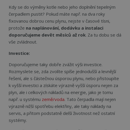
strá
sled
Kdy se do výměny kotle nebo jeho doplnění tepelným
použ
čerpadlem pustit? Pokud máte např. na dva roky
zlepš
uživ
fixovanou dobrou cenu plynu, nejste v časové tísni,
zkuš
protože
na naplánování, dodávku a instalaci
__cf_bm
29 minut
Tent
Cloudflare Inc.
doporučujeme devět měsíců až rok
. Za tu dobu se dá
56 sekund
cook
.vimeo.com
použ
vše zvládnout.
rozl
lidm
To j
Investice:
přín
bylo
podá
Doporučujeme taky dobře zvážit výši investice.
zprá
Rozmyslete se, zda zvolíte spíše jednodušší a levnější
použ
web
řešení, ale s částečnou úsporou plynu, nebo přistoupíte
strá
k vyšší investici a získáte výrazně vyšší úsporu nejen za
__cf_bm
29 minut
Tent
Cloudflare Inc.
56 sekund
cook
plyn, ale i celkových nákladů na energie, jako je tomu
.linkedin.com
použ
např. u systému
země/voda
. Tato čerpadla mají nejen
rozl
lidm
výrazně nižší spotřebu elektřiny, ale taky náklady na
To j
přín
servis, a přitom podstatně delší životnost než ostatní
bylo
systémy.
podá
zprá
použ