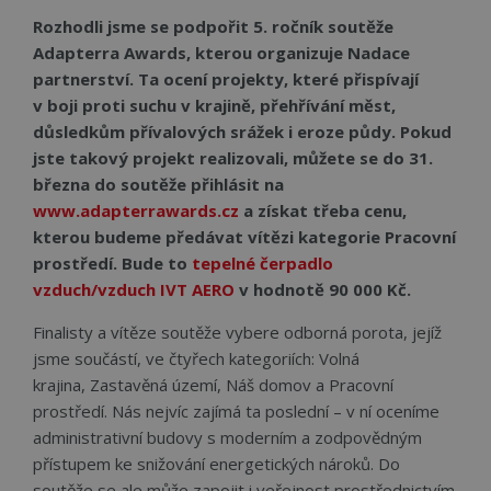
Rozhodli jsme se podpořit 5. ročník soutěže
Adapterra Awards, kterou organizuje Nadace
partnerství. Ta ocení projekty, které přispívají
v boji proti suchu v krajině, přehřívání měst,
důsledkům přívalových srážek i eroze půdy. Pokud
jste takový projekt realizovali, můžete se do 31.
března do soutěže přihlásit na
www.adapterrawards.cz
a získat třeba cenu,
kterou budeme předávat vítězi kategorie Pracovní
prostředí. Bude to
tepelné čerpadlo
vzduch/vzduch IVT AERO
v hodnotě 90 000 Kč.
Finalisty a vítěze soutěže vybere odborná porota, jejíž
jsme součástí, ve čtyřech kategoriích: Volná
krajina, Zastavěná území, Náš domov a Pracovní
prostředí. Nás nejvíc zajímá ta poslední – v ní oceníme
administrativní budovy s moderním a zodpovědným
přístupem ke snižování energetických nároků. Do
soutěže se ale může zapojit i veřejnost prostřednictvím