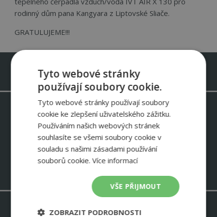
tepelného čerpadla vzduch/voda IVT AIR X 130 pro
rodinný dům pana Kangyara z Liptovské Sliače.
GRATULUJEME!!!
Infolinka zdarma 800 488 488
Tyto webové stránky
používají soubory cookie.
Tyto webové stránky používají soubory
Odebírejte newsletter IVT
cookie ke zlepšení uživatelského zážitku.
Používáním našich webových stránek
Informace o slevových akcích – ukázky instalací IVT – zkušenosti
zákazníků
souhlasíte se všemi soubory cookie v
souladu s našimi zásadami používání
NEWSLETTER
souborů cookie.
Více informací
VŠE PŘIJMOUT
ZOBRAZIT PODROBNOSTI
Stavím rodinný dům >