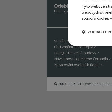
Odebírejte newsletter 
Tyto webové strán
Informace o slevových akcích – ukázky ins
webových stránek
souborů cookie.
V
ZOBRAZIT P
Stavím rodinný dům >
Chci změnit zdroj tepla >
Nezbytně nutn
soubory
Energetika velké budovy >
Návratnost tepelného čerpadla >
Zpracování osobních údajů >
© 2003-2026 IVT Tepelná čerpadla s
Nezbytně nutné
Nezbytně nutné soubo
Webové stránky nelz
Název