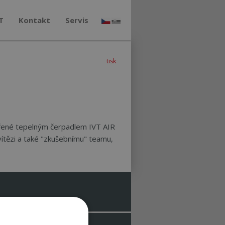
T
Kontakt
Servis
tisk
vořené tepelným čerpadlem IVT AIR
ítězi a také "zkušebnímu" teamu,