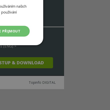
oužíváním našich
 používání
E PŘIJMOUT
ty >
s (ENG) >
Nezařazené
soubory
>
STUP & DOWNLOAD
Topinfo DIGITAL
ařazené soubory
 a správa účtu.