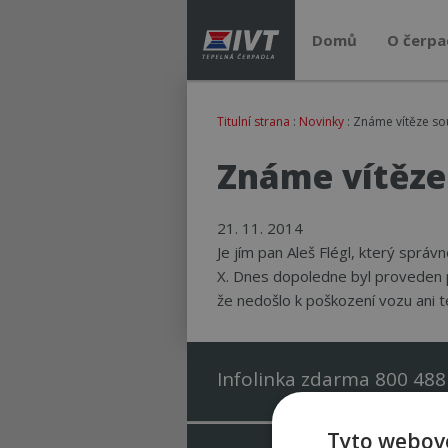
Domů
O čerpa
Titulní strana
:
Novinky
: Známe vítěze so
Známe vítěze 
21. 11. 2014
Je jím pan Aleš Flégl, který spr
X. Dnes dopoledne byl proveden 
že nedošlo k poškození vozu ani 
Infolinka zdarma 800 488
Tyto webové