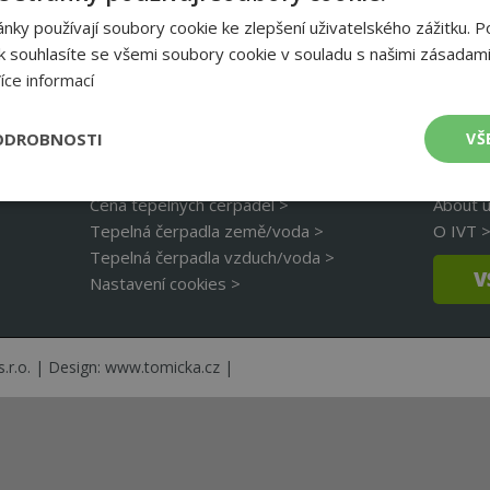
IVT
ky používají soubory cookie ke zlepšení uživatelského zážitku. P
NEWSLETTER
talací IVT – zkušenosti zákazníků
 souhlasíte se všemi soubory cookie v souladu s našimi zásadami
íce informací
ODROBNOSTI
VŠ
Princip tepelného čerpadla >
Kontak
Cena tepelných čerpadel >
About u
é
Výkonové
Soubory cílení
Funkční soubory
soubory
Tepelná čerpadla země/voda >
O IVT 
Tepelná čerpadla vzduch/voda >
V
Nastavení cookies >
.r.o. | Design:
www.tomicka.cz
|
 soubory
Výkonové soubory
Soubory cílení
Funkční soubory
Nez
ry cookie umožňují základní funkce webových stránek, jako je přihlášení uživatele
e bez nezbytně nutných souborů cookie správně používat.
Provider
/
Doména
Vyprší
Popis