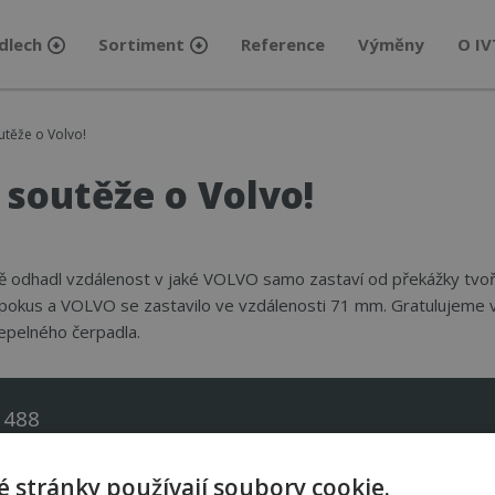
dlech
Sortiment
Reference
Výměny
O IV
utěže o Volvo!
soutěže o Volvo!
ávně odhadl vzdálenost v jaké VOLVO samo zastaví od překážky t
pokus a VOLVO se zastavilo ve vzdálenosti 71 mm. Gratulujeme v
tepelného čerpadla.
 488
 stránky používají soubory cookie.