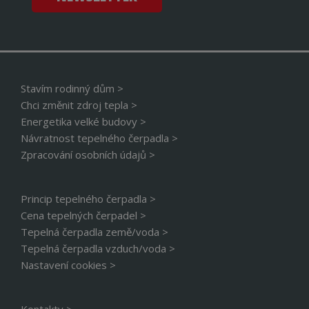
strá
sled
použ
zlepš
uživ
zkuš
__cf_bm
29 minut
Tent
Cloudflare Inc.
56 sekund
cook
.vimeo.com
Stavím rodinný dům >
použ
rozl
Chci změnit zdroj tepla >
lidm
Energetika velké budovy >
To j
přín
Návratnost tepelného čerpadla >
bylo
podá
Zpracování osobních údajů >
zprá
použ
web
strá
Princip tepelného čerpadla >
__cf_bm
29 minut
Tent
Cloudflare Inc.
Cena tepelných čerpadel >
56 sekund
cook
.linkedin.com
použ
Tepelná čerpadla země/voda >
rozl
Tepelná čerpadla vzduch/voda >
lidm
To j
Nastavení cookies >
přín
bylo
podá
zprá
použ