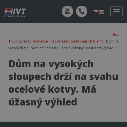
Togg
navig
tisk
Titulní strana
:
Reference
:
Reportáže z budov našich klientů
: Dům na
vysokých sloupech drží na svahu ocelové kotvy. Má úžasný výhled
Dům na vysokých
sloupech drží na svahu
ocelové kotvy. Má
úžasný výhled