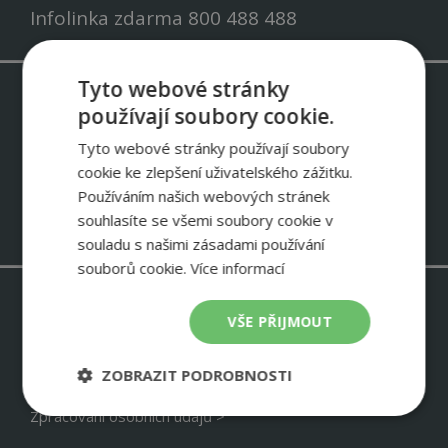
Infolinka zdarma 800 488 488
Tyto webové stránky
Odebírejte newsletter IVT
používají soubory cookie.
Informace o slevových akcích – ukázky instalací IVT – zkušenosti
Tyto webové stránky používají soubory
zákazníků
cookie ke zlepšení uživatelského zážitku.
NEWSLETTER
Používáním našich webových stránek
souhlasíte se všemi soubory cookie v
souladu s našimi zásadami používání
souborů cookie.
Více informací
Stavím rodinný dům >
VŠE PŘIJMOUT
Chci změnit zdroj tepla >
Energetika velké budovy >
ZOBRAZIT PODROBNOSTI
Návratnost tepelného čerpadla >
Zpracování osobních údajů >
Nezbytně
Výkonové
Soubory
nutné
soubory
cílení