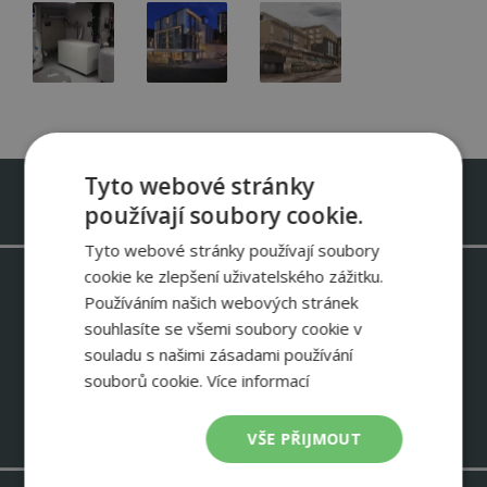
Tyto webové stránky
Infolinka zdarma 800 488 488
používají soubory cookie.
Tyto webové stránky používají soubory
cookie ke zlepšení uživatelského zážitku.
Odebírejte newsletter IVT
Používáním našich webových stránek
Informace o slevových akcích – ukázky instalací IVT – zkušenosti
souhlasíte se všemi soubory cookie v
zákazníků
souladu s našimi zásadami používání
souborů cookie.
NEWSLETTER
Více informací
VŠE PŘIJMOUT