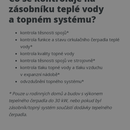
zásobníku teplé vody
Funkční soubory
Nezařazené
a topném systému?
soubory
kontrola těsnosti spojů*
kontrola funkce a stavu cirkulačního čerpadla teplé
vody*
kontrola kvality topné vody
Nezbytně nutné soubory
Výkonové soubory
kontrola těsnosti spojů ve strojovně*
Soubory cílení
Funkční soubory
kontrola tlaku topné vody a tlaku vzduchu
Nezařazené soubory
v expanzní nádobě*
odvzdušnění topného systému*
Nezbytně nutné soubory cookie umožňují
základní funkce webových stránek, jako je
* Pouze u rodinných domů a budov s výkonem
přihlášení uživatele a správa účtu. Webové stránky
nelze bez nezbytně nutných souborů cookie
tepelného čerpadla do 30 kW, nebo pokud byl
správně používat.
zásobník/topný systém součástí dodávky tepelného
Název
Provider
/
Doména
Vyprší
Popi
čerpadla.
CookieScriptConsent
4 týdny 2
Tent
CookieScript
dny
cook
www.cerpadla-
služ
ivt.cz