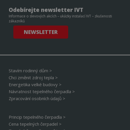
To j
přín
Odebírejte newsletter IVT
bylo
podá
Informace o slevových akcích – ukázky instalací IVT – zkušenosti
zprá
zákazníků
použ
web
NEWSLETTER
strá
__cf_bm
29 minut
Tent
Cloudflare Inc.
56 sekund
cook
.linkedin.com
použ
rozl
lidm
To j
přín
bylo
Stavím rodinný dům >
podá
zprá
Chci změnit zdroj tepla >
použ
Energetika velké budovy >
web
strá
Návratnost tepelného čerpadla >
id
www.cerpadla-
1 rok
Tent
Zpracování osobních údajů >
ivt.cz
cook
použ
sprá
rela
Princip tepelného čerpadla >
_GRECAPTCHA
5 měsíců 4
Goo
Google LLC
Cena tepelných čerpadel >
týdny
reC
www.google.com
nasta