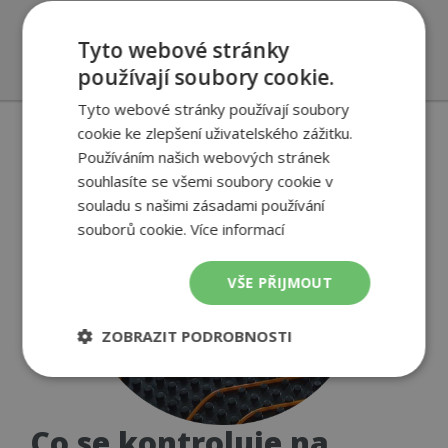
kontrola nastavení regulátoru a provozních
parametrů
Tyto webové stránky
používají soubory cookie.
Tyto webové stránky používají soubory
cookie ke zlepšení uživatelského zážitku.
Používáním našich webových stránek
souhlasíte se všemi soubory cookie v
souladu s našimi zásadami používání
souborů cookie.
Více informací
VŠE PŘIJMOUT
ZOBRAZIT PODROBNOSTI
Nezbytně
Výkonové
Soubory
nutné
soubory
cílení
soubory
Co se kontroluje na