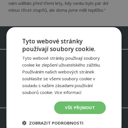
nám udělalo před třemi lety, kdy venku bylo pár dní
mínus třicet stupňů, ale doma jsme měli teplíčko.“
Infolinka zdarma 800 488 488
Tyto webové stránky
používají soubory cookie.
Tyto webové stránky používají soubory
Odebírejte newsletter IVT
cookie ke zlepšení uživatelského zážitku.
Informace o slevových akcích – ukázky instalací IVT – zkušenosti
Používáním našich webových stránek
zákazníků
souhlasíte se všemi soubory cookie v
NEWSLETTER
souladu s našimi zásadami používání
souborů cookie.
Více informací
VŠE PŘIJMOUT
ZOBRAZIT PODROBNOSTI
Stavím rodinný dům >