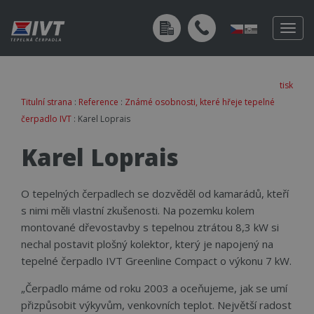
Togg
navig
tisk
Titulní strana
:
Reference
:
Známé osobnosti, které hřeje tepelné
čerpadlo IVT
: Karel Loprais
Karel Loprais
O tepelných čerpadlech se dozvěděl od kamarádů, kteří
s nimi měli vlastní zkušenosti. Na pozemku kolem
montované dřevostavby s tepelnou ztrátou 8,3 kW si
nechal postavit plošný kolektor, který je napojený na
tepelné čerpadlo IVT Greenline Compact o výkonu 7 kW.
„Čerpadlo máme od roku 2003 a oceňujeme, jak se umí
přizpůsobit výkyvům, venkovních teplot. Největší radost