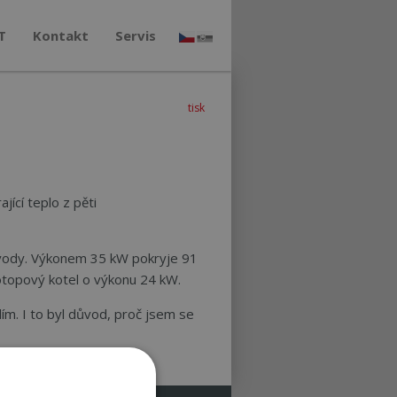
T
Kontakt
Servis
tisk
ící teplo z pěti
é vody. Výkonem 35 kW pokryje 91
dotopový kotel o výkonu 24 kW.
ím. I to byl důvod, proč jsem se