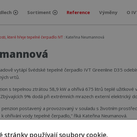
dlech
Sortiment
Reference
Výměny
O IV
i, které hřeje tepelné čerpadlo IVT
: Kateřina Neumannová
umannová
dově vytápí švédské tepelné čerpadlo IVT Greenline D35 odebíraj
ných vrtů.
zion s tepelnou ztrátou 58,9 kW a ohřívá 675 litrů teplé užitkov
. Zbývajících 9% dodá při extrémních mrazech externí elektrický 
yl penzion postavený a provozovaný v souladu s životním prostřed
 k ohřívání vody tepelné čerpadlo,“ říká Kateřina Neumanová.
 stránky používají soubory cookie.