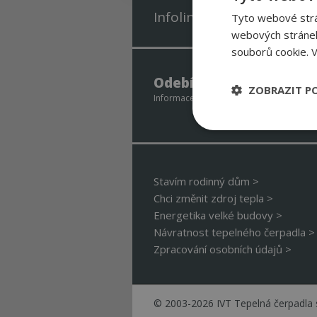
Infolinka zdarma 800 488
Tyto webové strán
webových stránek
souborů cookie.
V
Odebírejte newsletter 
ZOBRAZIT P
Informace o slevových akcích – ukázky ins
Nezbytně nutn
soubory
Stavím rodinný dům >
Chci změnit zdroj tepla >
Energetika velké budovy >
Návratnost tepelného čerpadla >
Nezbytně nutné
Zpracování osobních údajů >
Nezbytně nutné soubo
Webové stránky nelz
© 2003-2026 IVT Tepelná čerpadla s
Název