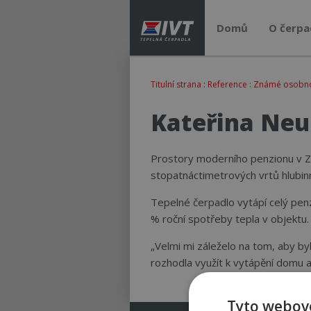
Domů
O čerpa
Titulní strana
:
Reference
:
Známé osobnost
Kateřina Ne
Prostory moderního penzionu v Za
stopatnáctimetrových vrtů hlubin
Tepelné čerpadlo vytápí celý pen
% roční spotřeby tepla v objektu
„Velmi mi záleželo na tom, aby b
rozhodla využít k vytápění domu a
Tyto webové