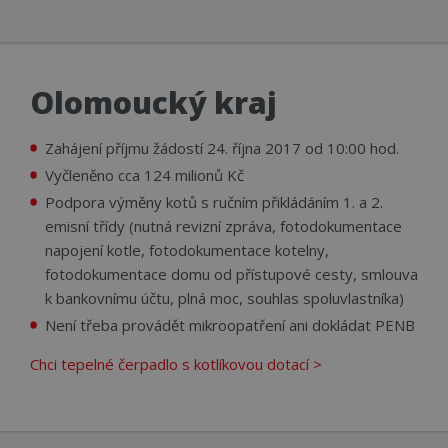
Nezbytně nutné soubory
Výkonové soubory
Olomoucký kraj
Soubory cílení
Funkční soubory
Nezařazené soubory
Zahájení příjmu žádostí 24. října 2017 od 10:00 hod.
Vyčleněno cca 124 milionů Kč
Nezbytně nutné soubory cookie umožňují
základní funkce webových stránek, jako je
Podpora výměny kotů s ručním přikládáním 1. a 2.
přihlášení uživatele a správa účtu. Webové stránky
emisní třídy (nutná revizní zpráva, fotodokumentace
nelze bez nezbytně nutných souborů cookie
správně používat.
napojení kotle, fotodokumentace kotelny,
Název
Provider
/
Doména
Vyprší
Popi
fotodokumentace domu od přístupové cesty, smlouva
k bankovnímu účtu, plná moc, souhlas spoluvlastníka)
CookieScriptConsent
4 týdny 2
Tent
CookieScript
dny
cook
www.cerpadla-
Není třeba provádět mikroopatření ani dokládat PENB
služ
ivt.cz
Scri
zapa
Chci tepelné čerpadlo s kotlíkovou dotací >
před
souh
soub
návš
nutn
bann