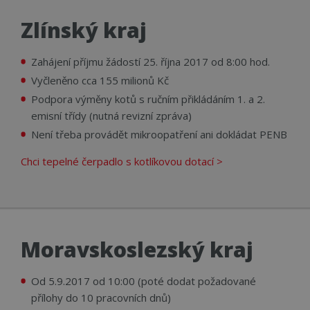
Cook
Scri
Zlínský kraj
fung
sprá
udid
.cerpadla-ivt.cz
4 týdny 2
Tent
Zahájení příjmu žádostí 25. října 2017 od 8:00 hod.
dny
se p
jedi
Vyčleněno cca 155 milionů Kč
ident
zaří
Podpora výměny kotů s ručním přikládáním 1. a 2.
mají
web
emisní třídy (nutná revizní zpráva)
strá
sled
Není třeba provádět mikroopatření ani dokládat PENB
použ
zlepš
Chci tepelné čerpadlo s kotlíkovou dotací >
uživ
zkuš
__cf_bm
29 minut
Tent
Cloudflare Inc.
56 sekund
cook
.vimeo.com
použ
rozl
lidm
To j
Moravskoslezský kraj
přín
bylo
podá
zprá
Od 5.9.2017 od 10:00 (poté dodat požadované
použ
přílohy do 10 pracovních dnů)
web
strá