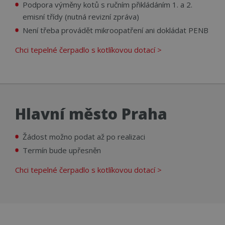
Podpora výměny kotů s ručním přikládáním 1. a 2.
__cf_bm
29 minut
Tent
Cloudflare Inc.
emisní třídy (nutná revizní zpráva)
56 sekund
cook
.linkedin.com
použ
Není třeba provádět mikroopatření ani dokládat PENB
rozl
lidm
To j
Chci tepelné čerpadlo s kotlíkovou dotací >
přín
bylo
podá
zprá
použ
web
strá
Hlavní město Praha
id
www.cerpadla-
1 rok
Tent
ivt.cz
cook
použ
sprá
Žádost možno podat až po realizaci
rela
Termín bude upřesněn
_GRECAPTCHA
5 měsíců 4
Goo
Google LLC
týdny
reC
www.google.com
nasta
Chci tepelné čerpadlo s kotlíkovou dotací >
spuš
potř
soub
(_GR
za ú
prov
analý