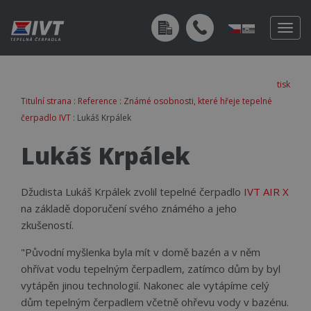
Togg
navig
tisk
Titulní strana
:
Reference
:
Známé osobnosti, které hřeje tepelné
čerpadlo IVT
: Lukáš Krpálek
Lukáš Krpálek
Džudista Lukáš Krpálek zvolil tepelné čerpadlo
IVT AIR X
na základě doporučení svého známého a jeho
zkušeností.
"Původní myšlenka byla mít v domě bazén a v něm
ohřívat vodu tepelným čerpadlem, zatímco dům by byl
vytápěn jinou technologií. Nakonec ale vytápíme celý
dům tepelným čerpadlem včetně ohřevu vody v bazénu.