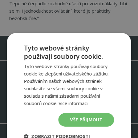
Tepelné čerpadlo rozhodně ušetří provozní náklady. Libí
se mi i jednoduchost ovládání, které je prakticky
bezobslužné."
Infolinka zdarma 800 488 488
Tyto webové stránky
používají soubory cookie.
Tyto webové stránky používají soubory
cookie ke zlepšení uživatelského zážitku.
Odebírejte newsletter IVT
Používáním našich webových stránek
Informace o slevových akcích – ukázky instalací IVT – zkušenosti
zákazníků
souhlasíte se všemi soubory cookie v
souladu s našimi zásadami používání
NEWSLETTER
souborů cookie.
Více informací
VŠE PŘIJMOUT
ZOBRAZIT PODROBNOSTI