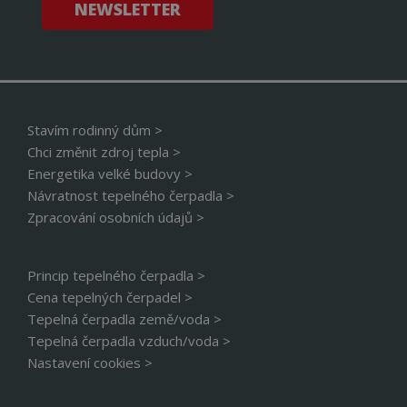
NEWSLETTER
Nezbytně nutné soubory cookie umožňují
základní funkce webových stránek, jako je
přihlášení uživatele a správa účtu. Webové stránky
nelze bez nezbytně nutných souborů cookie
správně používat.
Název
Provider
/
Doména
Vyprší
Popi
CookieScriptConsent
4 týdny 2
Tent
CookieScript
Stavím rodinný dům >
dny
cook
www.cerpadla-
Chci změnit zdroj tepla >
služ
ivt.cz
Scri
Energetika velké budovy >
zapa
před
Návratnost tepelného čerpadla >
souh
Zpracování osobních údajů >
soub
návš
nutn
bann
Cook
Princip tepelného čerpadla >
Scri
fung
Cena tepelných čerpadel >
sprá
Tepelná čerpadla země/voda >
udid
.cerpadla-ivt.cz
4 týdny 2
Tent
Tepelná čerpadla vzduch/voda >
dny
se p
jedi
Nastavení cookies >
ident
zaří
mají