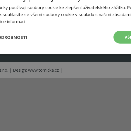
ky používají soubory cookie ke zlepšení uživatelského zážitku. P
 souhlasíte se všemi soubory cookie v souladu s našimi zásadami
Princip tepelného čerpadla >
Kontak
íce informací
Cena tepelných čerpadel >
About u
Tepelná čerpadla země/voda >
O IVT 
ODROBNOSTI
VŠ
Tepelná čerpadla vzduch/voda >
V
Nastavení cookies >
é
Výkonové
Soubory cílení
Funkční soubory
soubory
.r.o. | Design:
www.tomicka.cz
|
 soubory
Výkonové soubory
Soubory cílení
Funkční soubory
Nez
ry cookie umožňují základní funkce webových stránek, jako je přihlášení uživatele
e bez nezbytně nutných souborů cookie správně používat.
Provider
/
Doména
Vyprší
Popis