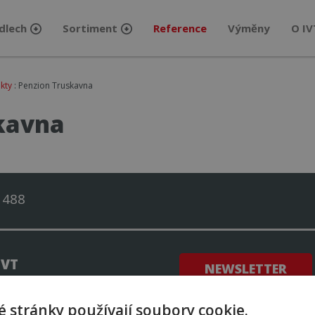
dlech
Sortiment
Reference
Výměny
O IV
kty
: Penzion Truskavna
kavna
 488
IVT
NEWSLETTER
talací IVT – zkušenosti zákazníků
 stránky používají soubory cookie.