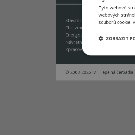
Tyto webové strán
webových stránek
Stavím rodinný dům >
souborů cookie.
V
Chci změnit zdroj tepla >
Energetika velké budovy >
ZOBRAZIT P
Návratnost tepelného čerpadla >
Zpracování osobních údajů >
Nezbytně nutn
soubory
© 2003-2026 IVT Tepelná čerpadla s
Nezbytně nutné
Nezbytně nutné soubo
Webové stránky nelz
Název