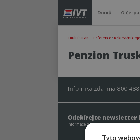
Domů
O čerpa
Titulní strana
:
Reference
:
Rekreační obje
Penzion Trus
Infolinka zdarma 800 488
Odebírejte newsletter 
Informace o slevových akcích – ukázky ins
Tyto webové