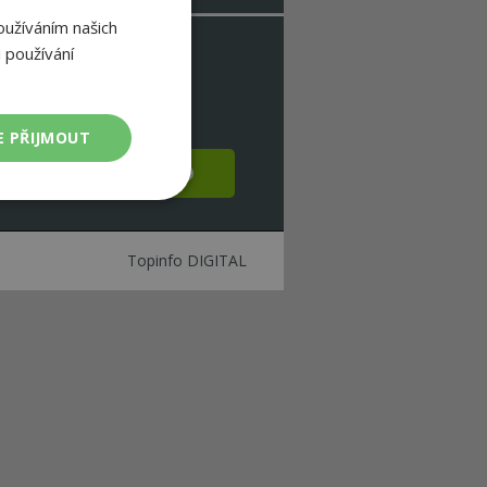
oužíváním našich
 používání
ty >
s (ENG) >
>
E PŘIJMOUT
STUP & DOWNLOAD
Nezařazené
soubory
Topinfo DIGITAL
ařazené soubory
 a správa účtu.