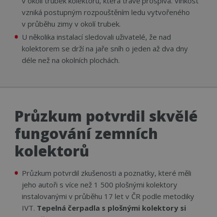
v okolí trubek kolektoru, která trávě prospívá. Vlhkost
zapa
vzniká postupným rozpouštěním ledu vytvořeného
před
souh
v průběhu zimy v okolí trubek.
soub
návš
U několika instalací sledovali uživatelé, že nad
nutn
bann
kolektorem se drží na jaře sníh o jeden až dva dny
Cook
déle než na okolních plochách.
Scri
fung
sprá
udid
.cerpadla-ivt.cz
4 týdny 2
Tent
dny
se p
jedi
ident
Průzkum potvrdil skvělé
zaří
mají
fungování zemních
web
strá
sled
kolektorů
použ
zlepš
uživ
zkuš
Průzkum potvrdil zkušenosti a poznatky, které měli
jeho autoři s více než 1 500 plošnými kolektory
__cf_bm
29 minut
Tent
Cloudflare Inc.
56 sekund
cook
.vimeo.com
instalovanými v průběhu 17 let v ČR podle metodiky
použ
rozl
IVT.
Tepelná čerpadla s plošnými kolektory si
lidm