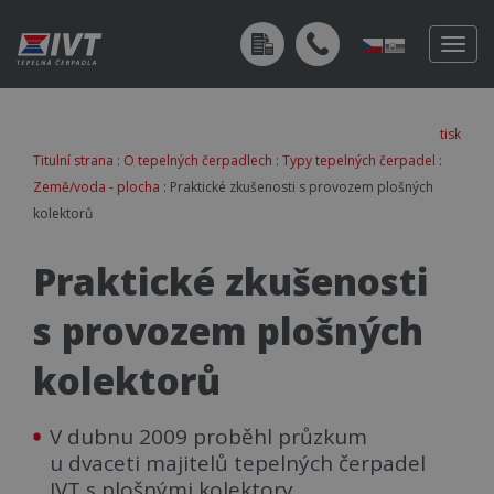
Togg
navig
tisk
Titulní strana
:
O tepelných čerpadlech
:
Typy tepelných čerpadel
:
Země/voda - plocha
: Praktické zkušenosti s provozem plošných
kolektorů
Praktické zkušenosti
s provozem plošných
kolektorů
V dubnu 2009 proběhl průzkum
u dvaceti majitelů tepelných čerpadel
IVT s plošnými kolektory