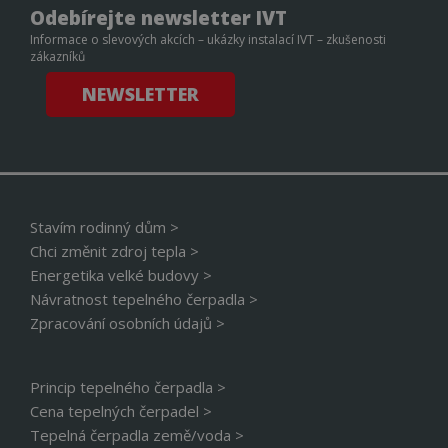
spuš
Odebírejte newsletter IVT
potř
soub
Informace o slevových akcích – ukázky instalací IVT – zkušenosti
(_GR
zákazníků
za ú
prov
analý
NEWSLETTER
INGRESSCOOKIE
Zavřením
Zare
NGINX Inc.
prohlížeče
kter
bh.contextweb.com
serv
klast
návš
Použ
kont
vyro
Stavím rodinný dům >
zatíž
opti
Chci změnit zdroj tepla >
uživ
zkuš
Energetika velké budovy >
Návratnost tepelného čerpadla >
Zpracování osobních údajů >
Název
Provider
/
Doména
Provider
/
Princip tepelného čerpadla >
Název
Vyprší
Popis
TEST-COOKIE
.inmobi.com
Provider
Doména
/
Název
Vyprší
Popis
Cena tepelných čerpadel >
Doména
OAU
.opera.com
vuid
1 rok
Tyto soubory
Vimeo.com
Název
Provider
/
Doména
Vyprší
P
Tepelná čerpadla země/voda >
1
cookie používá
_ga
Inc.
1 rok
Tento název
Google LLC