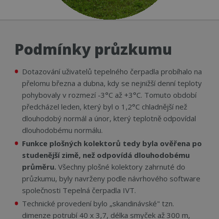
Podmínky průzkumu
Dotazování uživatelů tepelného čerpadla probíhalo na
přelomu března a dubna, kdy se nejnižší denní teploty
pohybovaly v rozmezí -3°C až +3°C. Tomuto období
předcházel leden, který byl o 1,2°C chladnější než
dlouhodobý normál a únor, který teplotně odpovídal
dlouhodobému normálu.
Funkce plošných kolektorů tedy byla ověřena po
studenější zimě, než odpovídá dlouhodobému
průměru.
Všechny plošné kolektory zahrnuté do
průzkumu, byly navrženy podle návrhového software
společnosti Tepelná čerpadla IVT.
Technické provedení bylo „skandinávské" tzn.
dimenze potrubí 40 x 3,7, délka smyček až 300 m,