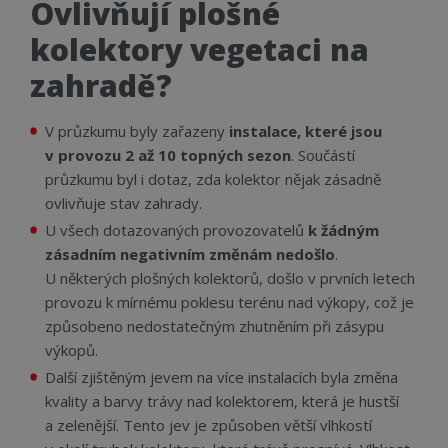
Ovlivňují plošné
Funkční soubory
Nezařazené
kolektory vegetaci na
soubory
zahradě?
V průzkumu byly zařazeny
instalace, které jsou
v provozu 2 až 10 topných sezon
. Součástí
průzkumu byl i dotaz, zda kolektor nějak zásadně
Nezbytně nutné soubory
Výkonové soubory
ovlivňuje stav zahrady.
Soubory cílení
Funkční soubory
U všech dotazovaných provozovatelů
k žádným
Nezařazené soubory
zásadním negativním změnám nedošlo
.
U některých plošných kolektorů, došlo v prvních letech
Nezbytně nutné soubory cookie umožňují
základní funkce webových stránek, jako je
provozu k mírnému poklesu terénu nad výkopy, což je
přihlášení uživatele a správa účtu. Webové stránky
způsobeno nedostatečným zhutněním při zásypu
nelze bez nezbytně nutných souborů cookie
správně používat.
výkopů.
Další zjištěným jevem na více instalacích byla změna
Název
Provider
/
Doména
Vyprší
Popi
kvality a barvy trávy nad kolektorem, která je hustší
CookieScriptConsent
4 týdny 2
Tent
CookieScript
dny
cook
www.cerpadla-
a zelenější. Tento jev je způsoben větší vlhkostí
služ
ivt.cz
Scri