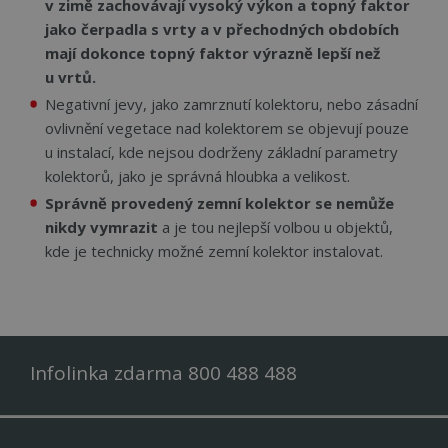
To j
v zimě zachovávají vysoký výkon a topný faktor
přín
jako čerpadla s vrty a v přechodných obdobích
bylo
podá
mají dokonce topný faktor výrazně lepší než
zprá
použ
u vrtů.
web
strá
Negativní jevy, jako zamrznutí kolektoru, nebo zásadní
ovlivnění vegetace nad kolektorem se objevují pouze
__cf_bm
29 minut
Tent
Cloudflare Inc.
56 sekund
cook
.linkedin.com
u instalací, kde nejsou dodrženy základní parametry
použ
rozl
kolektorů, jako je správná hloubka a velikost.
lidm
To j
Správně provedený zemní kolektor se nemůže
přín
nikdy vymrazit
a je tou nejlepší volbou u objektů,
bylo
podá
kde je technicky možné zemní kolektor instalovat.
zprá
použ
web
strá
id
www.cerpadla-
1 rok
Tent
ivt.cz
cook
použ
sprá
Infolinka zdarma 800 488 488
rela
_GRECAPTCHA
5 měsíců 4
Goo
Google LLC
týdny
reC
www.google.com
nasta