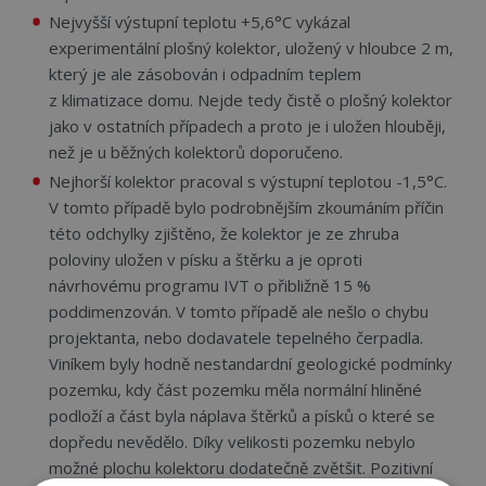
Nejvyšší výstupní teplotu +5,6°C vykázal
experimentální plošný kolektor, uložený v hloubce 2 m,
který je ale zásobován i odpadním teplem
z klimatizace domu. Nejde tedy čistě o plošný kolektor
jako v ostatních případech a proto je i uložen hlouběji,
než je u běžných kolektorů doporučeno.
Nejhorší kolektor pracoval s výstupní teplotou -1,5°C.
V tomto případě bylo podrobnějším zkoumáním příčin
této odchylky zjištěno, že kolektor je ze zhruba
poloviny uložen v písku a štěrku a je oproti
návrhovému programu IVT o přibližně 15 %
poddimenzován. V tomto případě ale nešlo o chybu
projektanta, nebo dodavatele tepelného čerpadla.
Viníkem byly hodně nestandardní geologické podmínky
pozemku, kdy část pozemku měla normální hliněné
podloží a část byla náplava štěrků a písků o které se
dopředu nevědělo. Díky velikosti pozemku nebylo
možné plochu kolektoru dodatečně zvětšit. Pozitivní