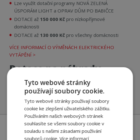
Lze využít dotační programy NOVÁ ZELENÁ
ÚSPORÁM LIGHT a OPRAV DŮM PO BABIČCE
DOTACE až
150 000 Kč
pro nízkopříjmové
domácnosti
DOTACE až
130 000 Kč
pro všechny domácnosti
VÍCE INFORMACÍ O VÝMĚNÁCH ELEKTRICKÉHO
VYTÁPĚNÍ >
Dotace na náhrady
elektrického a
Tyto webové stránky
plynového vytápění
používají soubory cookie.
Tyto webové stránky používají soubory
cookie ke zlepšení uživatelského zážitku.
Používáním našich webových stránek
souhlasíte se všemi soubory cookie v
Dotace pro nové rodinné
souladu s našimi zásadami používání
souborů cookie.
Více informací