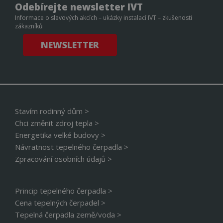
bylo
Odebírejte newsletter IVT
podá
zprá
Informace o slevových akcích – ukázky instalací IVT – zkušenosti
použ
zákazníků
web
strá
NEWSLETTER
id
www.cerpadla-
1 rok
Tent
ivt.cz
cook
použ
sprá
rela
_GRECAPTCHA
5 měsíců 4
Goo
Google LLC
týdny
reC
www.google.com
nasta
Stavím rodinný dům >
spuš
potř
Chci změnit zdroj tepla >
soub
(_GR
Energetika velké budovy >
za ú
Návratnost tepelného čerpadla >
prov
analý
Zpracování osobních údajů >
INGRESSCOOKIE
Zavřením
Zare
NGINX Inc.
prohlížeče
kter
bh.contextweb.com
serv
Princip tepelného čerpadla >
klast
návš
Cena tepelných čerpadel >
Použ
kont
Tepelná čerpadla země/voda >
vyro