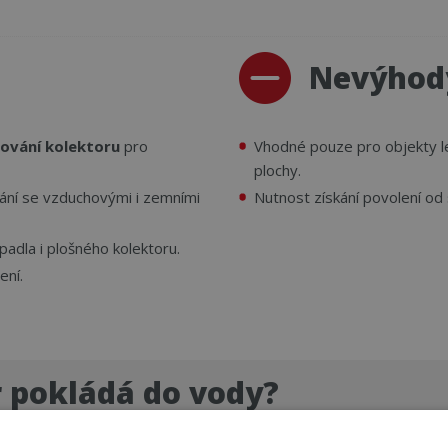
Nevýhod
dování kolektoru
pro
Vhodné pouze pro objekty lež
plochy.
nání se vzduchovými i zemními
Nutnost získání povolení od
adla i plošného kolektoru.
ení.
r pokládá do vody?
adiny z loďky, nebo při vypuštění vody položit kolektor na dno. Ha