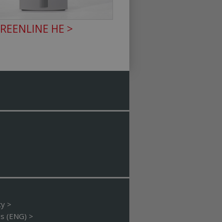
ie-Script.com k
bory cookie
GREENLINE HE >
 Cookie-Script.com
fikaci zařízení,
sledovala používání
í mezi lidmi a
o možné podávat
 stránek.
í mezi lidmi a
o možné podávat
 stránek.
stavu relace.
otřebný soubor
í analýzy rizik.
 návštěvníkovi.
žení, aby se
ty >
s (ENG) >