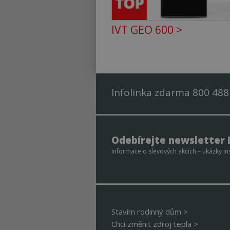
CookieScriptConse
IVT GEO 600 >
udid
__cf_bm
Infolinka zdarma 800 488
__cf_bm
Odebírejte newsletter 
id
Informace o slevových akcích – ukázky ins
_GRECAPTCHA
INGRESSCOOKIE
Stavím rodinný dům >
Chci změnit zdroj tepla >