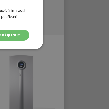
 napuštěním vodou.
oužíváním našich
 používání
E PŘIJMOUT
Nezařazené
soubory
ařazené soubory
 a správa účtu.