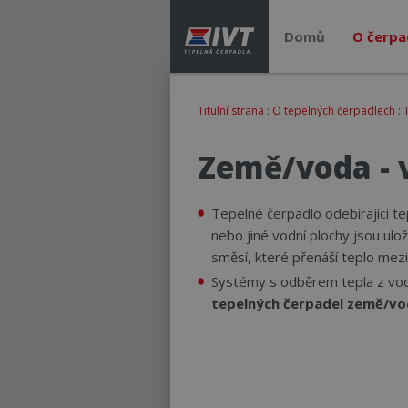
Domů
O čerpa
Titulní strana
:
O tepelných čerpadlech
:
Země/voda - 
Tepelné čerpadlo odebírající te
nebo jiné vodní plochy jsou ul
směsí, které přenáší teplo mez
Systémy s odběrem tepla z vod
tepelných čerpadel země/vo