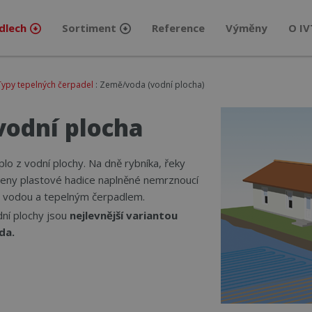
dlech
Sortiment
Reference
Výměny
O IV
Typy tepelných čerpadel
: Země/voda (vodní plocha)
vodní plocha
plo z vodní plochy. Na dně rybníka, řeky
oženy plastové hadice naplněné nemrznoucí
i vodou a tepelným čerpadlem.
ní plochy jsou
nejlevnější variantou
da.