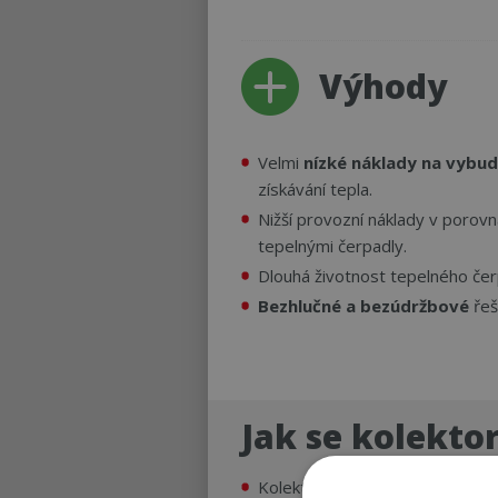
Výhody
Velmi
nízké náklady na vybu
získávání tepla.
Nižší provozní náklady v porov
tepelnými čerpadly.
Dlouhá životnost tepelného čerp
Bezhlučné a bezúdržbové
řeš
Jak se kolekto
Kolektory je možné pokládat z hl