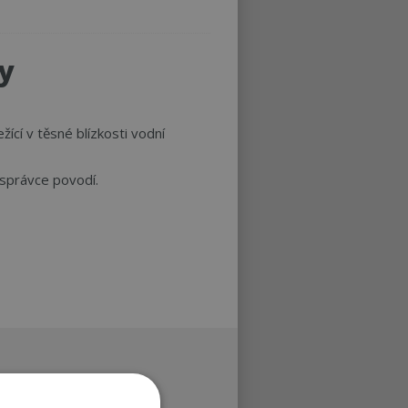
y
ící v těsné blízkosti vodní
 správce povodí.
dice je nutné zatížit, aby